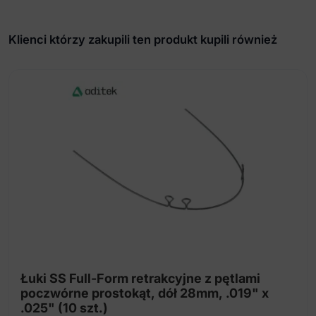
3L
Klienci którzy zakupili ten produkt kupili również
Łuki SS Full-Form retrakcyjne z pętlami
poczwórne prostokąt, dół 28mm, .019" x
.025" (10 szt.)