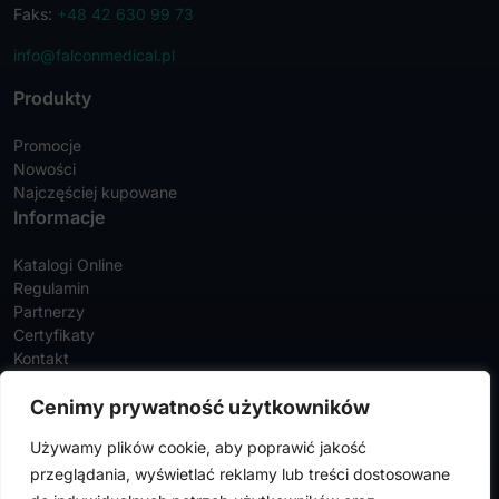
Faks:
+48 42 630 99 73
info@falconmedical.pl
Produkty
Promocje
Nowości
Najczęściej kupowane
Informacje
Katalogi Online
Regulamin
Partnerzy
Certyfikaty
Kontakt
Twoje konto
Cenimy prywatność użytkowników
Szczegóły konta
Używamy plików cookie, aby poprawić jakość
Zamówienia
przeglądania, wyświetlać reklamy lub treści dostosowane
Adresy