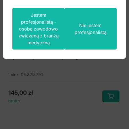
Jestem
profesjonalistą -
Nie jestem
osobą zawodowo
profesjonalistą
związaną z branżą
medyczną
Kleszcze ekstrakcyjne anatomiczne do
zębów mądrości dolnych fig. 79
Index: DE.820.790
145,00
zł
brutto