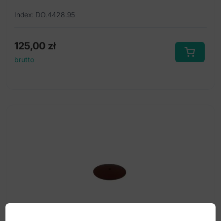
Index: DO.4428.95
125,00
zł
brutto