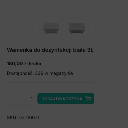
Wanienka do dezynfekcji biała 3L
180,00
zł
brutto
Dostępność: 329 w magazynie
ilość
DODAJ DO KOSZYKA
Wanienka
do
dezynfekcji
SKU:
DZ.1100.11
biała