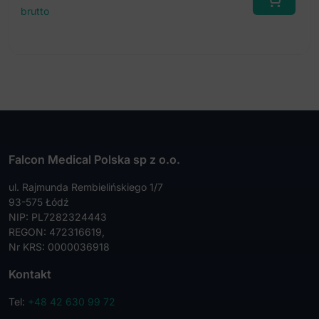
brutto
Falcon Medical Polska sp z o.o.
ul. Rajmunda Rembielińskiego 1/7
93-575 Łódź
NIP: PL7282324443
REGON: 472316619,
Nr KRS: 0000036918
Kontakt
Tel:
+48 42 630 99 72