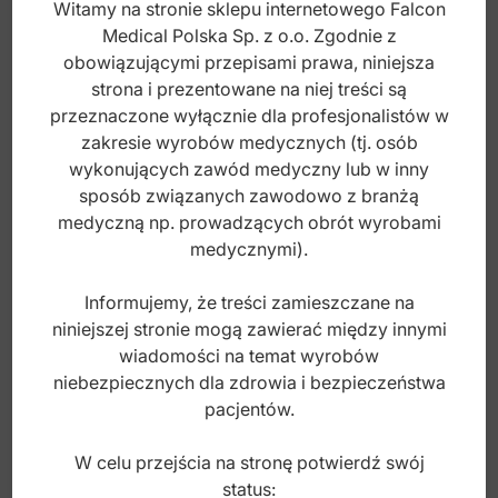
Witamy na stronie sklepu internetowego Falcon
Medical Polska Sp. z o.o. Zgodnie z
obowiązującymi przepisami prawa, niniejsza
Gumka polerska syntetyczna ø22x4mm, bez
strona i prezentowane na niej treści są
lateksu (stopień-1)
przeznaczone wyłącznie dla profesjonalistów w
zakresie wyrobów medycznych (tj. osób
Index: ST-S093
wykonujących zawód medyczny lub w inny
sposób związanych zawodowo z branżą
medyczną np. prowadzących obrót wyrobami
2,70
zł
medycznymi).
brutto
Informujemy, że treści zamieszczane na
niniejszej stronie mogą zawierać między innymi
wiadomości na temat wyrobów
niebezpiecznych dla zdrowia i bezpieczeństwa
pacjentów.
W celu przejścia na stronę potwierdź swój
status: