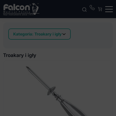
Kategoria:
Troakary i igły
Igła insuflacyjna
Igły wprowadzające
Troakary i igły
Troakary