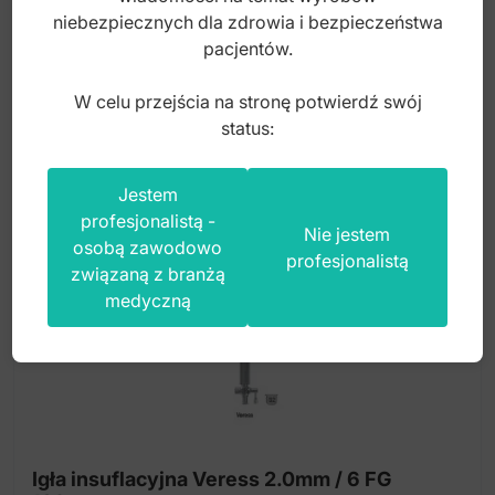
590,00
zł
niebezpiecznych dla zdrowia i bezpieczeństwa
pacjentów.
brutto
W celu przejścia na stronę potwierdź swój
status:
Jestem
profesjonalistą -
Nie jestem
osobą zawodowo
profesjonalistą
związaną z branżą
medyczną
Igła insuflacyjna Veress 2.0mm / 6 FG