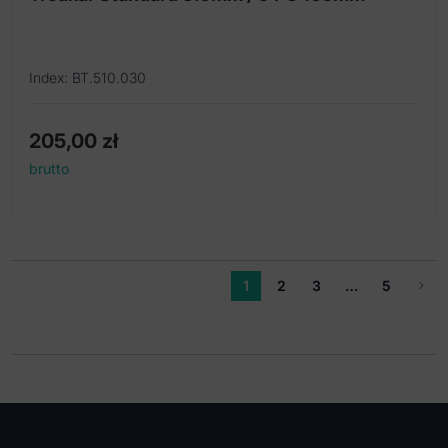
Index: BT.510.030
205,00
zł
brutto
1
2
3
…
5