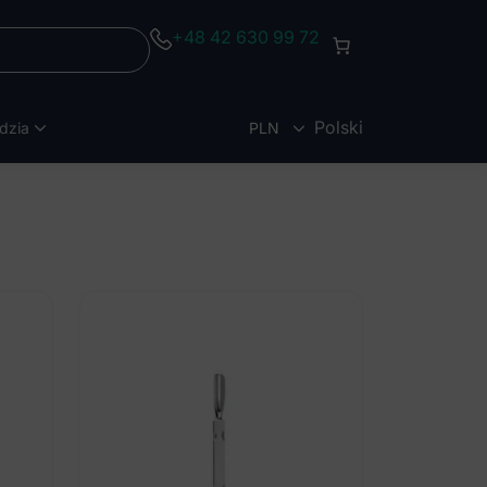
+48 42 630 99 72
Polski
dzia
PLN
EUR