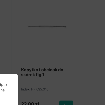
Kopytko i obcinak do
skórek fig.1
Sp. z
Index: HF.695.010
na i
b
22,00
zł