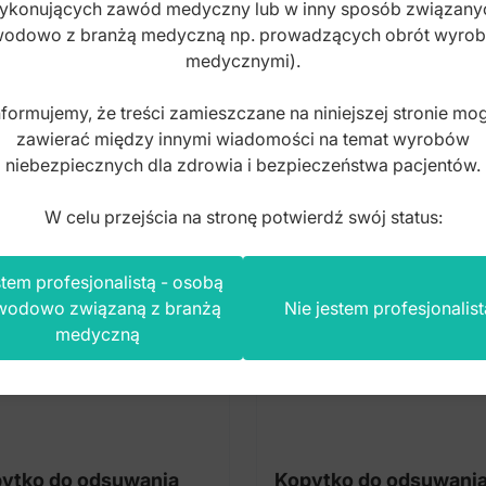
ykonujących zawód medyczny lub w inny sposób związany
to
brutto
odowo z branżą medyczną np. prowadzących obrót wyro
medycznymi).
nformujemy, że treści zamieszczane na niniejszej stronie mo
zawierać między innymi wiadomości na temat wyrobów
niebezpiecznych dla zdrowia i bezpieczeństwa pacjentów.
W celu przejścia na stronę potwierdź swój status:
tem profesjonalistą - osobą
wodowo związaną z branżą
Nie jestem profesjonalist
medyczną
ytko do odsuwania
Kopytko do odsuwani