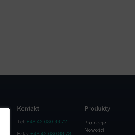
Kontakt
Produkty
Tel:
+48 42 630 99 72
Promocje
Nowości
Faks:
+48 42 630 99 73