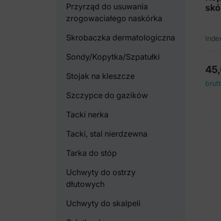
Przyrząd do usuwania
skó
zrogowaciałego naskórka
Skrobaczka dermatologiczna
Inde
Sondy/Kopytka/Szpatułki
45
Stojak na kleszcze
brut
Szczypce do gazików
Tacki nerka
Tacki, stal nierdzewna
Tarka do stóp
Uchwyty do ostrzy
dłutowych
Uchwyty do skalpeli