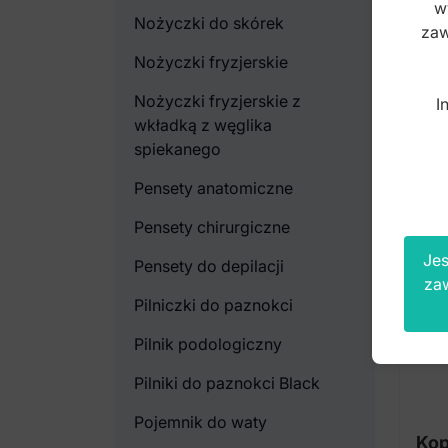
w
Nożyczki do skórek
brut
zaw
Nożyczki fryzjerskie
Nożyczki fryzjerskie z
I
wkładką z węglika
spiekanego
Pensety anatomiczne
Pensety chirurgiczne
Jes
Pensety do depilacji
za
Pilniczki do paznokci
Pilnik podologiczny
Pilniki do paznokci Black
Pojemnik do waty
Kop