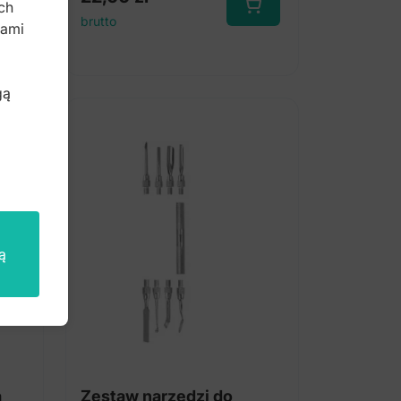
ch
brutto
bami
gą
ą
a
Zestaw narzędzi do