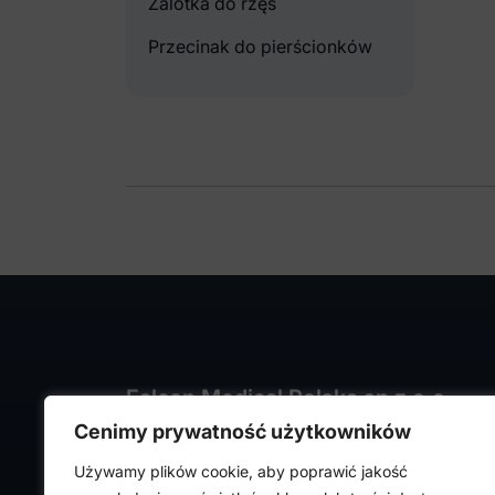
Zalotka do rzęs
Przecinak do pierścionków
Falcon Medical Polska sp z o.o.
Cenimy prywatność użytkowników
ul. Rajmunda Rembielińskiego 1/7
93-575 Łódź
Używamy plików cookie, aby poprawić jakość