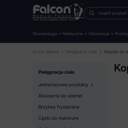
Stomatologia
Medyczne
Ortodoncja
Protet
Strona główna
/
Pielęgnacja ciała
/
Kopytka do s
Ko
Pielęgnacja ciała
Jednorazowe produkty
Akcesoria do wierteł
Brzytwy fryzjerskie
Cążki do manicure