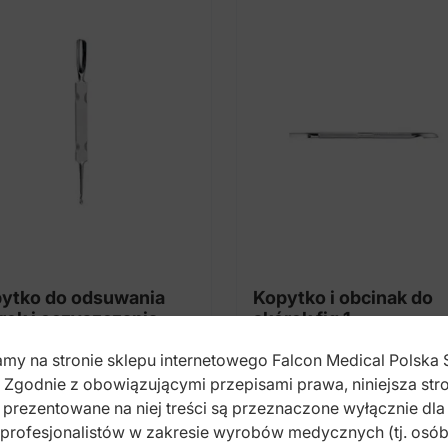
ytko do odsuwania
Kopytko i obcinak do
rek i oczyszczania
skórek fig.1
.4
my na stronie sklepu internetowego Falcon Medical Polska 
x: HF.690.040
Index: HF.693.010
. Zgodnie z obowiązującymi przepisami prawa, niniejsza stro
prezentowane na niej treści są przeznaczone wyłącznie dla
profesjonalistów w zakresie wyrobów medycznych (tj. osó
,00
zł
22,00
zł