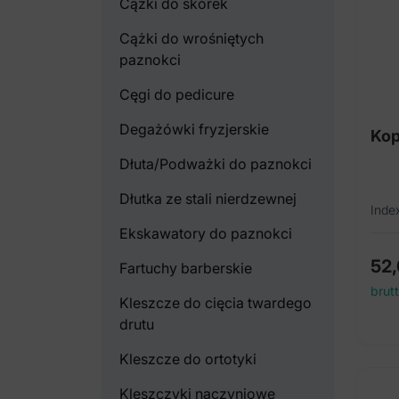
Cążki do skórek
Cążki do wrośniętych
paznokci
Cęgi do pedicure
Degażówki fryzjerskie
Kop
Dłuta/Podważki do paznokci
Dłutka ze stali nierdzewnej
Inde
Ekskawatory do paznokci
52
Fartuchy barberskie
brut
Kleszcze do cięcia twardego
drutu
Kleszcze do ortotyki
Kleszczyki naczyniowe