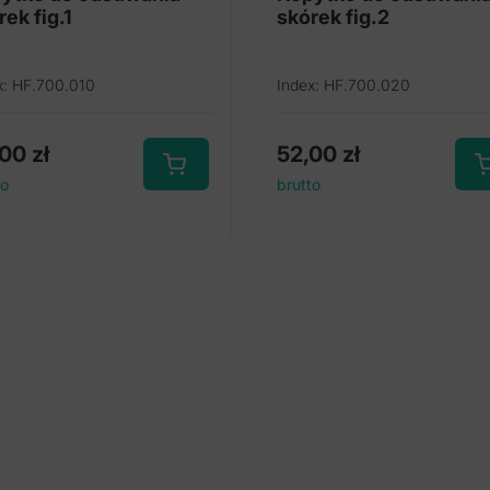
rek fig.1
skórek fig.2
x: HF.700.010
Index: HF.700.020
,00
zł
52,00
zł
to
brutto