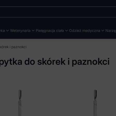
yka
Weterynaria
Pielęgnacja ciała
Odzież medyczna
Narzę
kórek i paznokci
pytka do skórek i paznokci