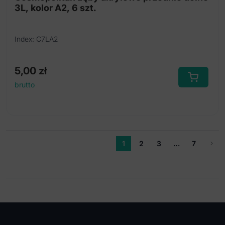
3L, kolor A2, 6 szt.
Index: C7LA2
5,00
zł
brutto
1
2
3
…
7