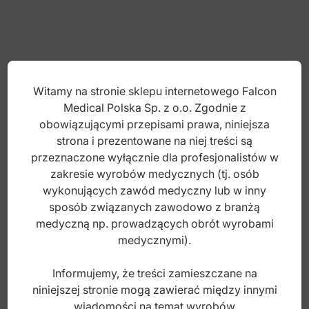
Witamy na stronie sklepu internetowego Falcon
Medical Polska Sp. z o.o. Zgodnie z
obowiązującymi przepisami prawa, niniejsza
strona i prezentowane na niej treści są
przeznaczone wyłącznie dla profesjonalistów w
zakresie wyrobów medycznych (tj. osób
wykonujących zawód medyczny lub w inny
sposób związanych zawodowo z branżą
Cosmopolitan zęby akrylowe przednie dolne
medyczną np. prowadzących obrót wyrobami
1L, kolor D2, 6 szt.
medycznymi).
Informujemy, że treści zamieszczane na
Index: C1LD2
niniejszej stronie mogą zawierać między innymi
wiadomości na temat wyrobów