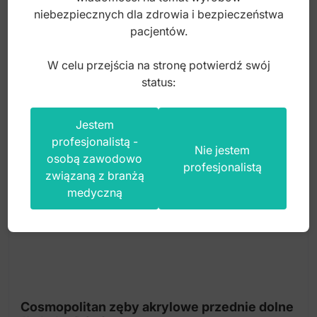
5,00
zł
niebezpiecznych dla zdrowia i bezpieczeństwa
pacjentów.
brutto
W celu przejścia na stronę potwierdź swój
status:
Jestem
profesjonalistą -
Nie jestem
osobą zawodowo
profesjonalistą
związaną z branżą
medyczną
Cosmopolitan zęby akrylowe przednie dolne