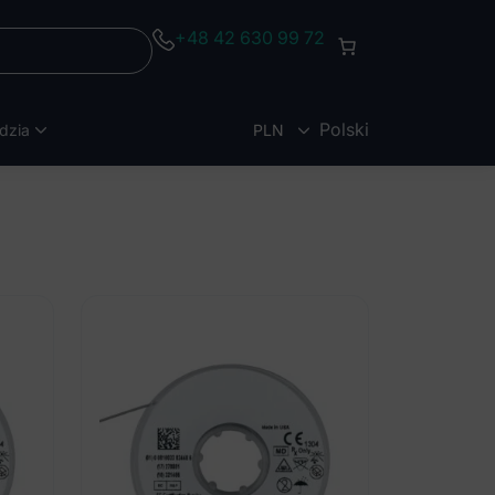
+48 42 630 99 72
Polski
dzia
PLN
EUR