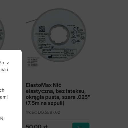
Sp. z
na i
b
ElastoMax Nić
ch
u,
elastyczna, bez lateksu,
bami
okrągła pusta, szara .025"
(7.5m na szpuli)
Index: DO.5887.02
gą
50,00
zł