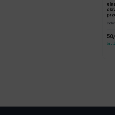
ela
okr
prz
(7.
Inde
50
brut