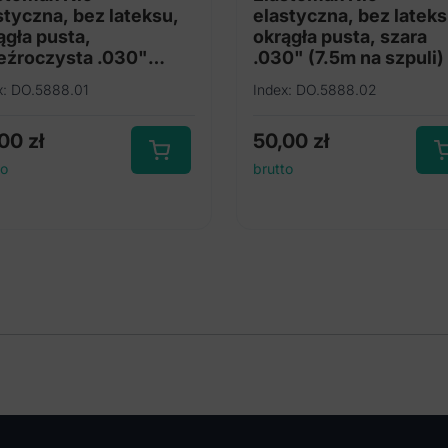
styczna, bez lateksu,
elastyczna, bez lateks
ągła pusta,
okrągła pusta, szara
eźroczysta .030"
.030" (7.5m na szpuli)
5m na szpuli)
x: DO.5888.01
Index: DO.5888.02
,00
zł
50,00
zł
to
brutto