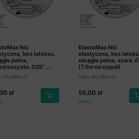
stoMax Nić
ElastoMax Nić
styczna, bez lateksu,
elastyczna, bez lateks
ągła pełna,
okrągła pełna, szara .
eźroczysta .025"
(7.5m na szpuli)
5m na szpuli)
x: DO.5880.01
Index: DO.5880.02
,00
zł
55,00
zł
to
brutto