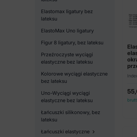
Elastomax ligatury bez
lateksu
ElastoMax Uno ligatury
Figur 8 ligatury, bez lateksu
Ela
ela
Przeźroczyste wyciągi
okr
elastyczne bez lateksu
prz
(7.
Kolorowe wyciągi elastyczne
Inde
bez lateksu
55
Uno-Wyciągi wyciągi
elastyczne bez lateksu
brut
Łańcuszki silikonowy, bez
lateksu
Łańcuszki elastyczne