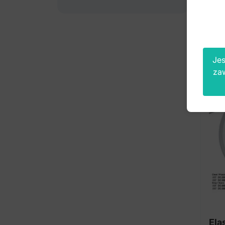
brut
Jes
za
Ela