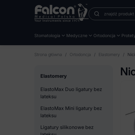
Stomatologia
Medyczne
Ortodoncja
Protet
Strona główna
/
Ortodoncja
/
Elastomery
/
Nic
Nic
Elastomery
ElastoMax Duo ligatury bez
lateksu
ElastoMax Mini ligatury bez
lateksu
Ligatury silikonowe bez
lateksu