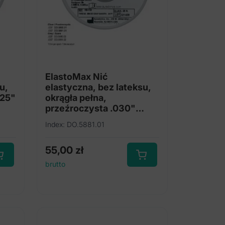
ElastoMax Nić
u,
elastyczna, bez lateksu,
025"
okrągła pełna,
przeźroczysta .030"
(7.5m na szpuli)
Index: DO.5881.01
55,00
zł
brutto