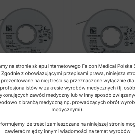
my na stronie sklepu internetowego Falcon Medical Polska 
. Zgodnie z obowiązującymi przepisami prawa, niniejsza stro
prezentowane na niej treści są przeznaczone wyłącznie dla
profesjonalistów w zakresie wyrobów medycznych (tj. osó
stoMax Nić
ElastoMax Nić
ykonujących zawód medyczny lub w inny sposób związany
styczna, bez lateksu,
elastyczna, bez lateks
ągła pełna, szara
odowo z branżą medyczną np. prowadzących obrót wyro
okrągła pusta,
0" (7.5m na szpuli)
przeźroczysta .025"
medycznymi).
(7.5m na szpuli)
x: DO.5881.02
Index: DO.5887.01
nformujemy, że treści zamieszczane na niniejszej stronie mo
zawierać między innymi wiadomości na temat wyrobów
,00
zł
50,00
zł