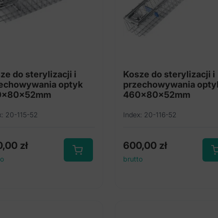
ze do sterylizacji i
Kosze do sterylizacji i
echowywania optyk
przechowywania opty
0x80x52mm
460x80x52mm
x: 20-115-52
Index: 20-116-52
0,00
zł
600,00
zł
to
brutto