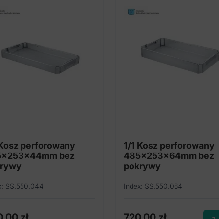
 Kosz perforowany
1/1 Kosz perforowany
5x253x44mm bez
485x253x64mm bez
krywy
pokrywy
x: SS.550.044
Index: SS.550.064
0,00
zł
720,00
zł