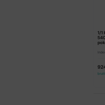
1/1
54
po
Inde
92
brut