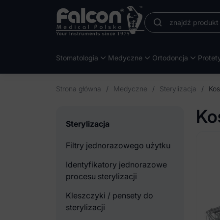
Stomatologia
Medyczne
Ortodoncja
Protet
Strona główna
/
Medyczne
/
Sterylizacja
/
Kos
Ko
Sterylizacja
Filtry jednorazowego użytku
Identyfikatory jednorazowe
procesu sterylizacji
Kleszczyki / pensety do
sterylizacji