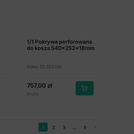
1/1 Pokrywa perforowana
do kosza 540x253x18mm
Index: SS.553.010
757,00
zł
brutto
1
2
3
…
5