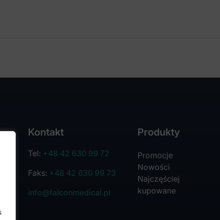
Kontakt
Produkty
Tel:
+48 42 630 99 72
Promocje
Nowości
Faks:
+48 42 630 99 73
Najczęściej
kupowane
info@falconmedical.pl
s