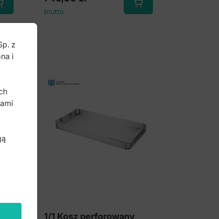
brutto
Sp. z
na i
b
ch
bami
gą
1/1 Kosz perforowany