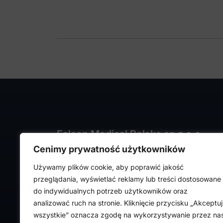
Falcon Medical Polska sp z o.o.
Cenimy prywatność użytkowników
ul. Rajmunda Rembielińskiego 1/7
93-575 Łódź
Używamy plików cookie, aby poprawić jakość
NIP: PL7282324443
przeglądania, wyświetlać reklamy lub treści dostosowane
REGON: 472316619,
do indywidualnych potrzeb użytkowników oraz
Nr KRS: 0000036918
analizować ruch na stronie. Kliknięcie przycisku „Akceptuj
wszystkie” oznacza zgodę na wykorzystywanie przez na