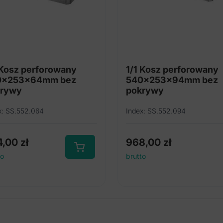
 Kosz perforowany
1/1 Kosz perforowany
0x253x64mm bez
540x253x94mm bez
krywy
pokrywy
x: SS.552.064
Index: SS.552.094
4,00
zł
968,00
zł
to
brutto