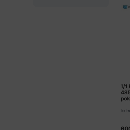
1/1
48
po
Inde
60