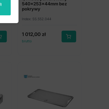
ą
540x253x44mm bez
pokrywy
Index: SS.552.044
1 012,00
zł
brutto