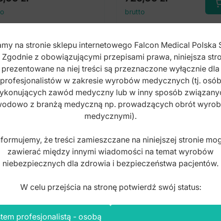
to
brutto
my na stronie sklepu internetowego Falcon Medical Polska 
. Zgodnie z obowiązującymi przepisami prawa, niniejsza stro
prezentowane na niej treści są przeznaczone wyłącznie dla
profesjonalistów w zakresie wyrobów medycznych (tj. osó
ykonujących zawód medyczny lub w inny sposób związany
odowo z branżą medyczną np. prowadzących obrót wyro
medycznymi).
nformujemy, że treści zamieszczane na niniejszej stronie mo
zawierać między innymi wiadomości na temat wyrobów
niebezpiecznych dla zdrowia i bezpieczeństwa pacjentów.
W celu przejścia na stronę potwierdź swój status:
tem profesjonalistą - osobą
 Pokrywa perforowana
1/1 Kosz perforowany