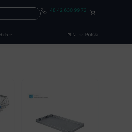
+48 42 630 99 72
Polski
dzia
PLN
EUR