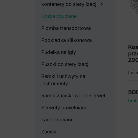
kontenery do sterylizacji
Kosze druciane
Plomba transportowa
Podkładka silikonowa
Kos
Pudełka na igły
prz
29
Puszki do sterylizacji
Inde
Ramki i uchwyty na
instrumenty
50
Ramki zaciskowe do serwet
brut
Serwety bawełniane
Tace druciane
Zaciski