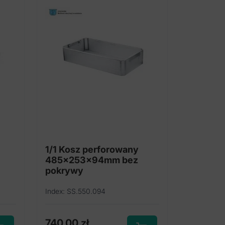
1/1 Kosz perforowany
485x253x94mm bez
pokrywy
Index: SS.550.094
740,00
zł