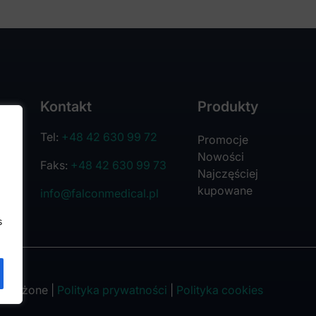
Kontakt
Produkty
Tel:
+48 42 630 99 72
Promocje
Nowości
Faks:
+48 42 630 99 73
Najczęściej
kupowane
info@falconmedical.pl
s
trzeżone |
Polityka prywatności
|
Polityka cookies