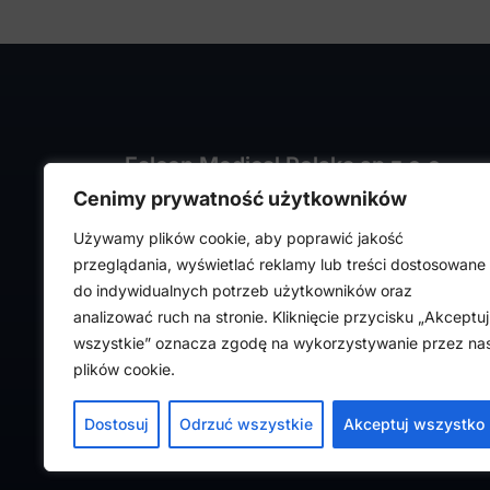
Falcon Medical Polska sp z o.o.
Cenimy prywatność użytkowników
ul. Rajmunda Rembielińskiego 1/7
93-575 Łódź
Używamy plików cookie, aby poprawić jakość
NIP: PL7282324443
przeglądania, wyświetlać reklamy lub treści dostosowane
REGON: 472316619,
do indywidualnych potrzeb użytkowników oraz
Nr KRS: 0000036918
analizować ruch na stronie. Kliknięcie przycisku „Akceptuj
wszystkie” oznacza zgodę na wykorzystywanie przez na
plików cookie.
Dostosuj
Odrzuć wszystkie
Akceptuj wszystko
FalconMedical © 2024. Wszystkie prawa zas