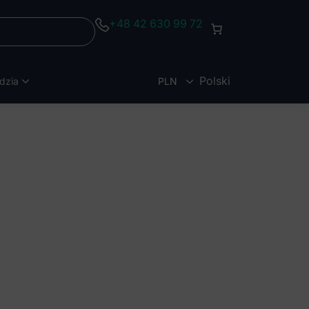
+48 42 630 99 72
Polski
dzia
PLN
EUR