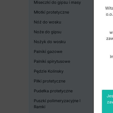
Miseczki do gipsu i masy
Wita
Młotki protetyczne
o.o
Nóż do wosku
Noże do gipsu
w
zaw
Nożyk do wosku
Palniki gazowe
I
Palniki spirytusowe
Pędzle Kolinsky
Piłki protetyczne
Pudełka protetyczne
Jes
Puszki polimeryzacyjne I
za
Ramki