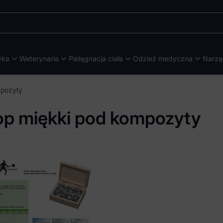
yka
Weterynaria
Pielęgnacja ciała
Odzież medyczna
Narzę
mpozyty
op miękki pod kompozyty