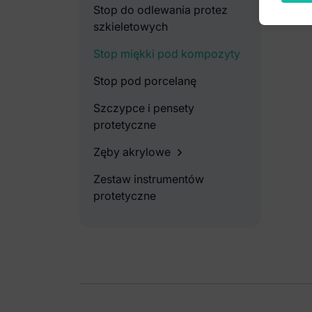
Stop do odlewania protez
szkieletowych
Stop miękki pod kompozyty
Stop pod porcelanę
Szczypce i pensety
protetyczne
Zęby akrylowe
Zestaw instrumentów
protetyczne