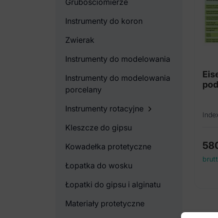
Grubościomierze
Instrumenty do koron
Zwierak
Instrumenty do modelowania
Eis
Instrumenty do modelowania
po
porcelany
Instrumenty rotacyjne
Inde
Kleszcze do gipsu
58
Kowadełka protetyczne
brut
Łopatka do wosku
Łopatki do gipsu i alginatu
Materiały protetyczne