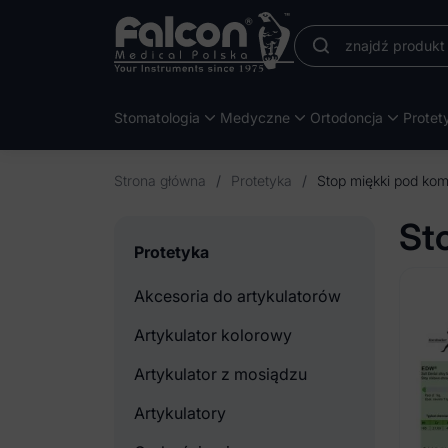
Stomatologia
Medyczne
Ortodoncja
Protet
Strona główna
/
Protetyka
/
Stop miękki pod ko
St
Protetyka
Akcesoria do artykulatorów
Artykulator kolorowy
Artykulator z mosiądzu
Artykulatory