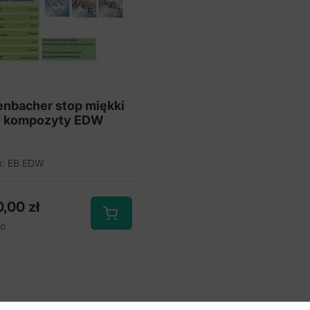
enbacher stop miękki
d kompozyty EDW
x: EB.EDW
0,00
zł
to