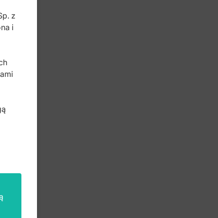
Sp. z
na i
b
ch
bami
gą
ą