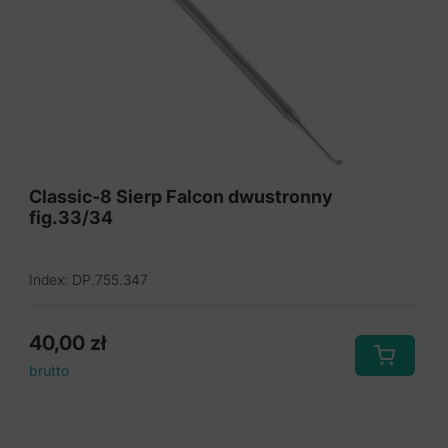
Kireta
Lusterka i uchwyt
Ostrze do skalpeli
Sierpy
Classic-8 Sierp Falcon dwustronny
fig.33/34
Index: DP.755.347
40,00
zł
brutto