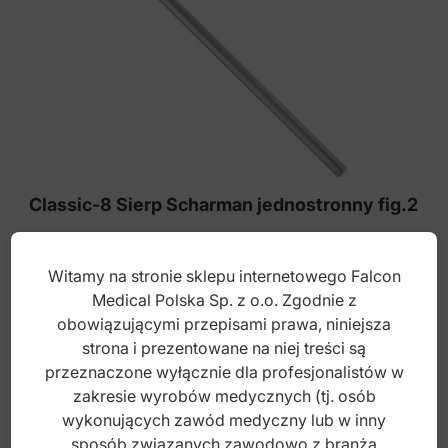
Classic-8 Sierp Scharman jednostronny fig.2
Witamy na stronie sklepu internetowego Falcon
Index: DP.924.027
Medical Polska Sp. z o.o. Zgodnie z
obowiązującymi przepisami prawa, niniejsza
strona i prezentowane na niej treści są
35,00
zł
przeznaczone wyłącznie dla profesjonalistów w
brutto
zakresie wyrobów medycznych (tj. osób
wykonujących zawód medyczny lub w inny
sposób związanych zawodowo z branżą