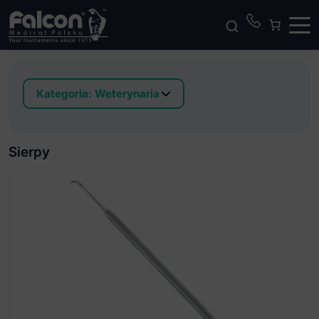
Kategoria:
Weterynaria
Dźwignie dla kotów i psów
Dźwignie Luksatory
Sierpy
Kleszcze do przycinania zębów
Kleszcze do usuwania kamienia nazębnego
Kleszcze ekstrakcyjne dla kotów
Kleszcze ekstrakcyjne dla psów
Kleszczyki ekstrakcyjne
Łopatka do języka dla gryzoni