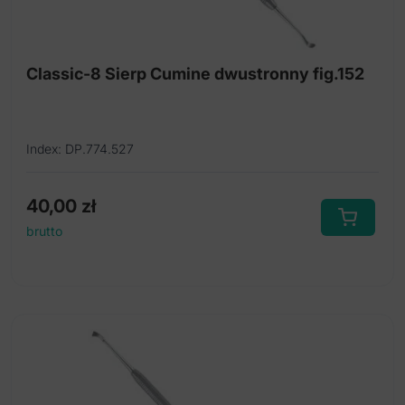
Rozwieraki dla kotów
Rozwieraki dla psów
Classic-8 Sierp Cumine dwustronny fig.152
Rozwieraki do policzków
Rozwieraki do pyska
Index: DP.774.527
Skrobaczki do zębów
Sprzęt weterynaryjny
40,00
zł
brutto
Stolik stomatologiczny dla gryzoni / królików
Szpatułka do badania
Upychadła/Poszerzacze endo Holmstrom
Igłotrzymacze
Jednorazowy skalpel