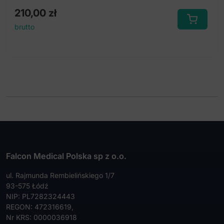
210,00
zł
brutto
Falcon Medical Polska sp z o.o.
ul. Rajmunda Rembielińskiego 1/7
93-575 Łódź
NIP: PL7282324443
REGON: 472316619,
Nr KRS: 0000036918