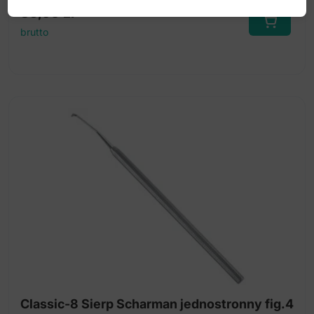
35,00
zł
brutto
Classic-8 Sierp Scharman jednostronny fig.4