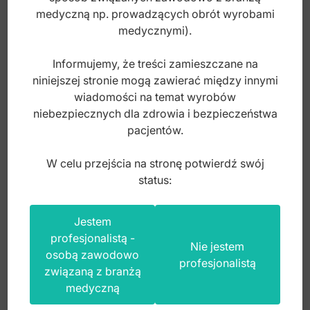
medyczną np. prowadzących obrót wyrobami
medycznymi).
Informujemy, że treści zamieszczane na
niniejszej stronie mogą zawierać między innymi
wiadomości na temat wyrobów
niebezpiecznych dla zdrowia i bezpieczeństwa
pacjentów.
W celu przejścia na stronę potwierdź swój
status:
Classic-8 Sierp Scharman jednostronny fig.3
Jestem
profesjonalistą -
Nie jestem
osobą zawodowo
profesjonalistą
związaną z branżą
Index: DP.924.037
medyczną