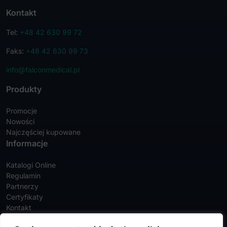
Kontakt
Tel:
+48 42 630 99 72
Faks:
+48 42 630 99 73
info@falconmedical.pl
Produkty
Promocje
Nowości
Najczęściej kupowane
Informacje
Katalogi Online
Regulamin
Partnerzy
Certyfikaty
Kontakt
Twoje konto