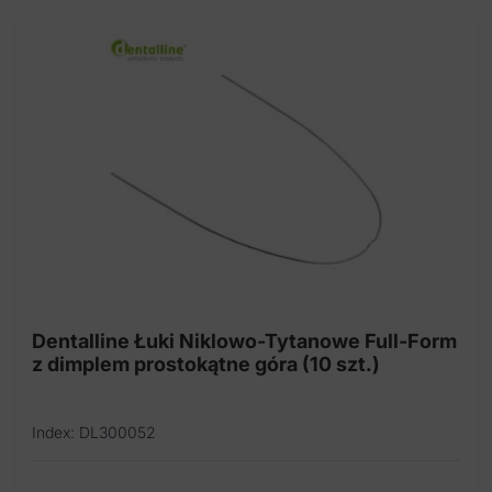
wiele
wariantów.
Opcje
można
wybrać
na
stronie
produktu
Dentalline Łuki Niklowo-Tytanowe Full-Form
z dimplem prostokątne góra (10 szt.)
Index: DL300052