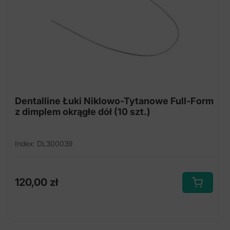
na
stronie
produktu
Dentalline Łuki Niklowo-Tytanowe Full-Form
z dimplem okrągłe dół (10 szt.)
Index: DL300039
120,00
zł
Ten
produkt
ma