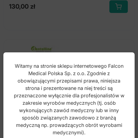
130,00
zł
Ten
produkt
ma
wiele
wariantów.
Opcje
można
Witamy na stronie sklepu internetowego Falcon
wybrać
Medical Polska Sp. z o.o. Zgodnie z
na
obowiązującymi przepisami prawa, niniejsza
stronie
strona i prezentowane na niej treści są
produktu
przeznaczone wyłącznie dla profesjonalistów w
zakresie wyrobów medycznych (tj. osób
wykonujących zawód medyczny lub w inny
sposób związanych zawodowo z branżą
medyczną np. prowadzących obrót wyrobami
Dentalline Łuki Niklowo-Tytanowe Full-Form
medycznymi).
z dimplem kwadratowe góra (10 szt.)