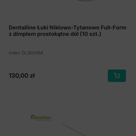
Dentalline Łuki Niklowo-Tytanowe Full-Form
z dimplem prostokątne dół (10 szt.)
Index: DL300064
130,00
zł
Ten
produkt
ma
wiele
wariantów.
Opcje
można