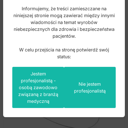
Informujemy, że treści zamieszczane na
niniejszej stronie mogą zawierać między innymi
Index: DL300053
wiadomości na temat wyrobów
niebezpiecznych dla zdrowia i bezpieczeństwa
pacjentów.
130,00
zł
Ten
W celu przejścia na stronę potwierdź swój
produkt
status:
ma
wiele
Jestem
wariantów.
profesjonalistą -
Opcje
Nie jestem
osobą zawodowo
można
profesjonalistą
związaną z branżą
wybrać
medyczną
na
stronie
produktu