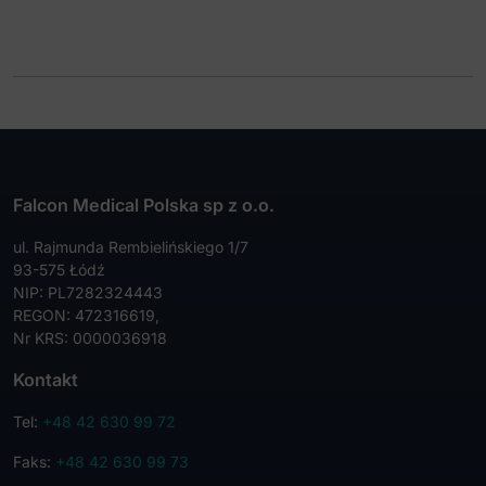
wiele
wariantów.
Opcje
można
wybrać
na
stronie
produktu
Falcon Medical Polska sp z o.o.
ul. Rajmunda Rembielińskiego 1/7
93-575 Łódź
NIP: PL7282324443
REGON: 472316619,
Nr KRS: 0000036918
Kontakt
Tel:
+48 42 630 99 72
Faks:
+48 42 630 99 73