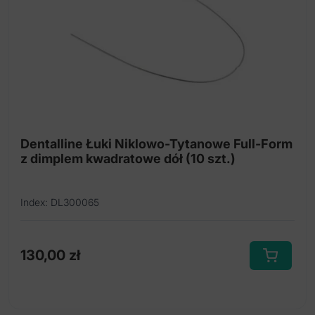
wybrać
na
stronie
produktu
Dentalline Łuki Niklowo-Tytanowe Full-Form
z dimplem kwadratowe dół (10 szt.)
Index: DL300065
130,00
zł
Ten
produkt
ma