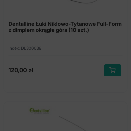
Łuki NiTi Full-Form z dimplem
Łuki NiTi kosmetyczne
Dentalline Łuki Niklowo-Tytanowe Full-Form
Łuki NiTi RCS (kolebkowe)
z dimplem okrągłe góra (10 szt.)
Index: DL300038
120,00
zł
Ten
produkt
ma
wiele
wariantów.
Opcje
można
wybrać