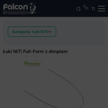
Kategoria:
Łuki NiTi
Łuki NiTi D-Form torkujące prostokątne
Łuki NiTi estetyczne pokryte mikro-warstwą Euro-
Łuki NiTi Full-Form z dimplem
Form
Łuki NiTi D-Form uniwersalne
Łuki NiTi D-Form ze stoperami uniwersalne
Łuki NiTi Euro-Form
Łuki NiTi Euro-Form z dimplem
Łuki NiTi Full-Form