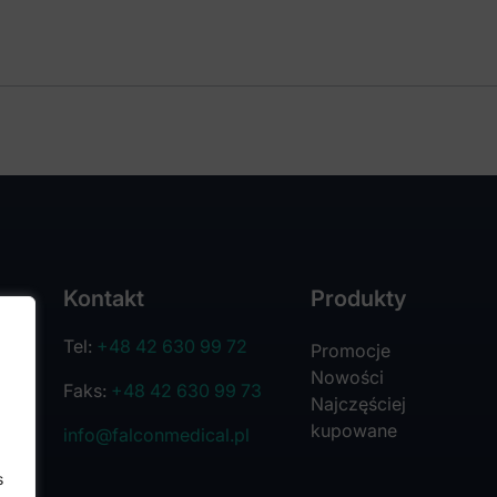
Kontakt
Produkty
Tel:
+48 42 630 99 72
Promocje
Nowości
Faks:
+48 42 630 99 73
Najczęściej
kupowane
info@falconmedical.pl
s