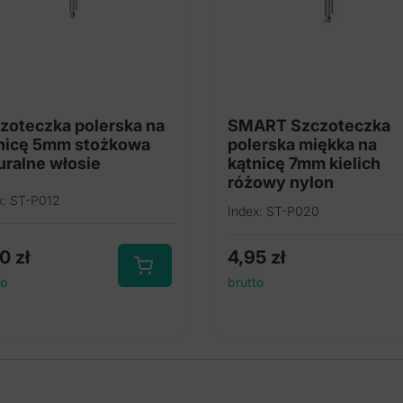
zoteczka polerska na
SMART Szczoteczka
nicę 5mm stożkowa
polerska miękka na
uralne włosie
kątnicę 7mm kielich
różowy nylon
x: ST-P012
Index: ST-P020
60
zł
4,95
zł
to
brutto