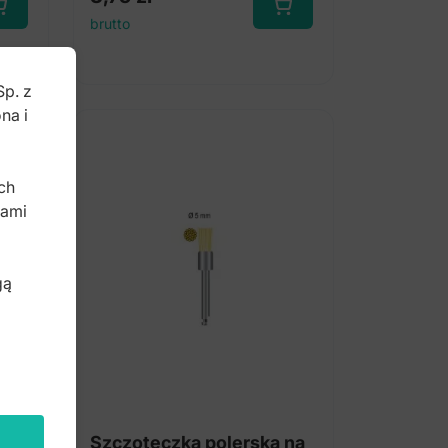
brutto
Sp. z
na i
b
ch
bami
gą
 na
Szczoteczka polerska na