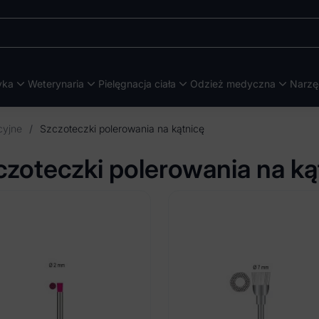
yka
Weterynaria
Pielęgnacja ciała
Odzież medyczna
Narzę
cyjne
/
Szczoteczki polerowania na kątnicę
czoteczki polerowania na ką