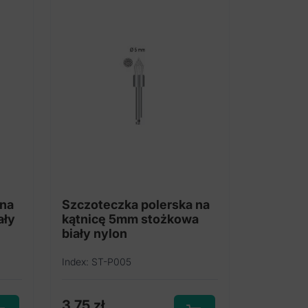
 na
Szczoteczka polerska na
ały
kątnicę 5mm stożkowa
biały nylon
Index: ST-P005
3,75
zł