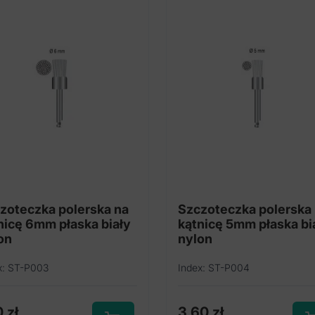
zoteczka polerska na
Szczoteczka polerska
nicę 6mm płaska biały
kątnicę 5mm płaska bi
on
nylon
x: ST-P003
Index: ST-P004
0
zł
3,60
zł