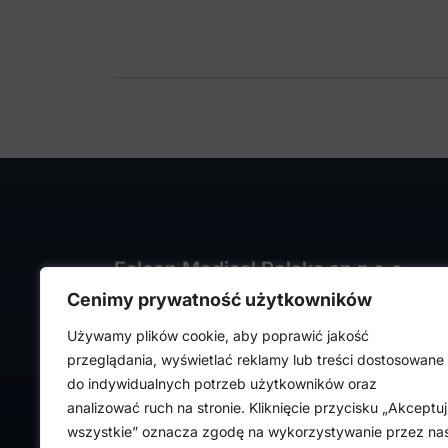
Falcon Medical Polska sp z o.o.
Cenimy prywatność użytkowników
ul. Rajmunda Rembielińskiego 1/7
93-575 Łódź
Używamy plików cookie, aby poprawić jakość
NIP: PL7282324443
przeglądania, wyświetlać reklamy lub treści dostosowane
REGON: 472316619,
do indywidualnych potrzeb użytkowników oraz
Nr KRS: 0000036918
analizować ruch na stronie. Kliknięcie przycisku „Akceptuj
wszystkie” oznacza zgodę na wykorzystywanie przez na