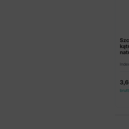
Szc
kąt
nat
Inde
3,
brut