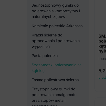
Jednostopniowy gumki do
polerowania kompozytów I
naturalnych zębów
Kamienie polerskie Arkansas
Krążki ścierne do
SMA
opracowania i polerowania
pol
kąt
wypełnień
nyl
Pasta polerska
Inde
Szczoteczki polerowania na
5,
kątnicę
brut
Taśma poliestrowa ścierna
Trzystopniowy gumki do
polerowania amalgamatu
oraz stopów metali