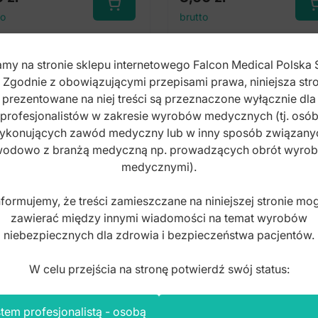
to
brutto
my na stronie sklepu internetowego Falcon Medical Polska 
. Zgodnie z obowiązującymi przepisami prawa, niniejsza stro
prezentowane na niej treści są przeznaczone wyłącznie dla
profesjonalistów w zakresie wyrobów medycznych (tj. osó
ykonujących zawód medyczny lub w inny sposób związany
odowo z branżą medyczną np. prowadzących obrót wyro
medycznymi).
nformujemy, że treści zamieszczane na niniejszej stronie mo
zawierać między innymi wiadomości na temat wyrobów
niebezpiecznych dla zdrowia i bezpieczeństwa pacjentów.
W celu przejścia na stronę potwierdź swój status:
tem profesjonalistą - osobą
zoteczka polerska na
Szczoteczka polerska