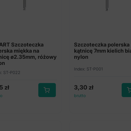
RT Szczoteczka
Szczoteczka polerska
erska miękka na
kątnicę 7mm kielich bi
nicę ø2.35mm, różowy
nylon
on
Index: ST-P001
x: ST-P022
25
zł
3,30
zł
to
brutto