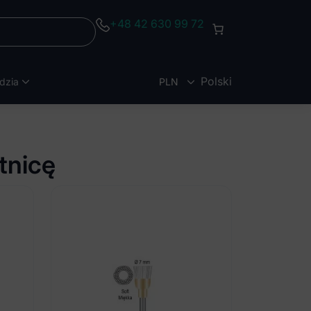
+48 42 630 99 72
Polski
dzia
PLN
EUR
tnicę