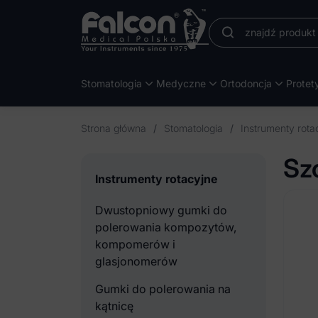
Stomatologia
Medyczne
Ortodoncja
Protet
Strona główna
/
Stomatologia
/
Instrumenty rota
Sz
Instrumenty rotacyjne
Dwustopniowy gumki do
polerowania kompozytów,
kompomerów i
glasjonomerów
Gumki do polerowania na
kątnicę