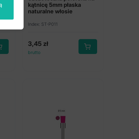
ą
kątnicę 5mm płaska
naturalne włosie
Index: ST-P011
3,45
zł
brutto