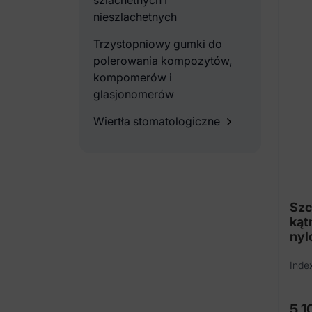
szlachetnych I
nieszlachetnych
Trzystopniowy gumki do
polerowania kompozytów,
kompomerów i
glasjonomerów
Wiertła stomatologiczne
Szc
kąt
nyl
Inde
5,1