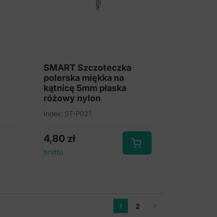
SMART Szczoteczka
polerska miękka na
kątnicę 5mm płaska
różowy nylon
Index: ST-P021
4,80
zł
brutto
1
2