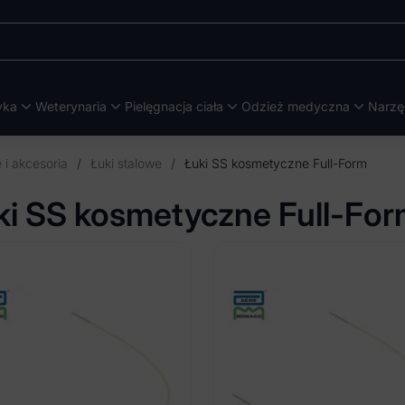
yka
Weterynaria
Pielęgnacja ciała
Odzież medyczna
Narzę
 i akcesoria
/
Łuki stalowe
/
Łuki SS kosmetyczne Full-Form
ki SS kosmetyczne Full-Fo