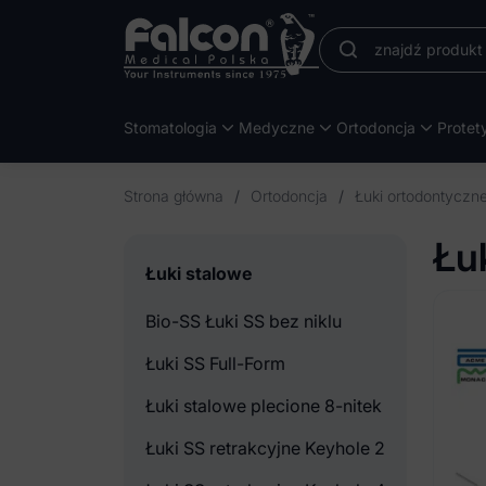
Stomatologia
Medyczne
Ortodoncja
Protet
Strona główna
/
Ortodoncja
/
Łuki ortodontyczne
Łu
Łuki stalowe
Bio-SS Łuki SS bez niklu
Łuki SS Full-Form
Łuki stalowe plecione 8-nitek
Łuki SS retrakcyjne Keyhole 2