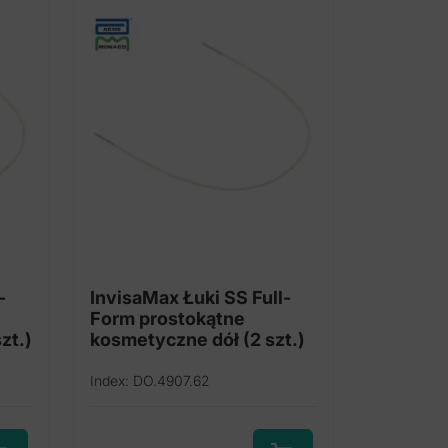
je
Opcje
na
można
rać
wybrać
na
nie
stronie
duktu
produktu
-
InvisaMax Łuki SS Full-
Form prostokątne
zt.)
kosmetyczne dół (2 szt.)
Index: DO.4907.62