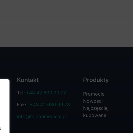
Kontakt
Produkty
Tel:
+48 42 630 99 72
Promocje
Nowości
Faks:
+48 42 630 99 73
Najczęściej
kupowane
info@falconmedical.pl
s