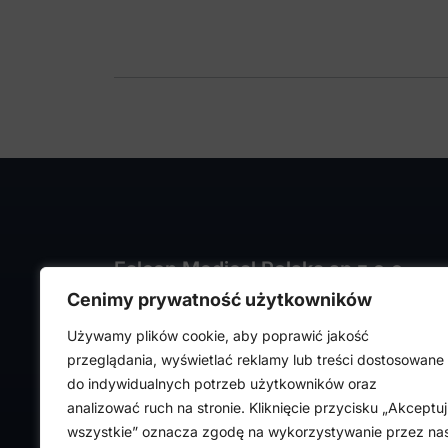
Falcon Medical Polska sp z o.o.
Cenimy prywatność użytkowników
ul. Rajmunda Rembielińskiego 1/7
93-575 Łódź
Używamy plików cookie, aby poprawić jakość
NIP: PL7282324443
przeglądania, wyświetlać reklamy lub treści dostosowane
REGON: 472316619,
do indywidualnych potrzeb użytkowników oraz
Nr KRS: 0000036918
analizować ruch na stronie. Kliknięcie przycisku „Akceptuj
wszystkie” oznacza zgodę na wykorzystywanie przez na