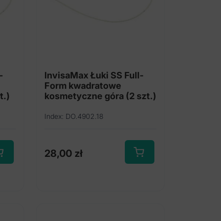
-
InvisaMax Łuki SS Full-
Form kwadratowe
t.)
kosmetyczne góra (2 szt.)
Index: DO.4902.18
28,00
zł
Ten
dukt
produkt
ma
e
wiele
antów.
wariantów.