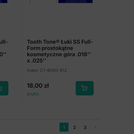
ll-
Tooth Tone® Łuki SS Full-
Form prostokątne
0''
kosmetyczne góra .018''
x .025''
Index: OT-8000-812
18,00
zł
brutto
1
2
3