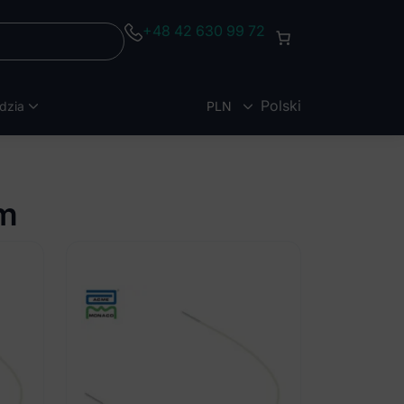
+48 42 630 99 72
Polski
dzia
PLN
EUR
rm