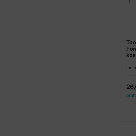
Too
For
kos
Inde
26
brut