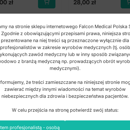
,00
zł
28,00
zł
Ten
Ten
produkt
pro
ma
ma
my na stronie sklepu internetowego Falcon Medical Polska 
wiele
wiel
. Zgodnie z obowiązującymi przepisami prawa, niniejsza stro
wariantów.
wari
prezentowane na niej treści są przeznaczone wyłącznie dla
Opcje
Opc
profesjonalistów w zakresie wyrobów medycznych (tj. osó
można
moż
ykonujących zawód medyczny lub w inny sposób związany
wybrać
wyb
odowo z branżą medyczną np. prowadzących obrót wyro
na
na
medycznymi).
stronie
stro
produktu
pro
nformujemy, że treści zamieszczane na niniejszej stronie mo
zawierać między innymi wiadomości na temat wyrobów
niebezpiecznych dla zdrowia i bezpieczeństwa pacjentów.
W celu przejścia na stronę potwierdź swój status:
tem profesjonalistą - osobą
isaMax Łuki stalowe
InvisaMax Łuki stalow