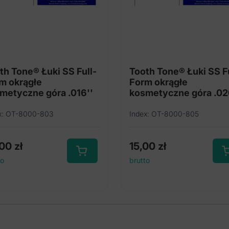
th Tone® Łuki SS Full-
Tooth Tone® Łuki SS Fu
m okrągłe
Form okrągłe
metyczne góra .016''
kosmetyczne góra .02
x: OT-8000-803
Index: OT-8000-805
,00
zł
15,00
zł
to
brutto