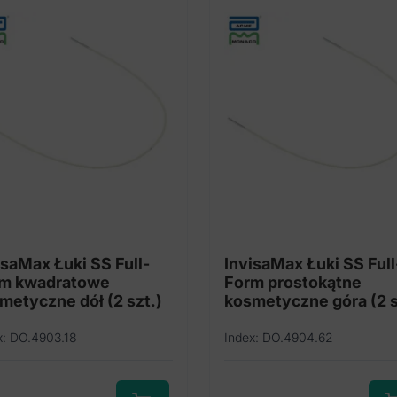
Opcje
Opc
można
moż
wybrać
wyb
na
na
stronie
stro
produktu
pro
isaMax Łuki SS Full-
InvisaMax Łuki SS Full
m kwadratowe
Form prostokątne
metyczne dół (2 szt.)
kosmetyczne góra (2 s
x: DO.4903.18
Index: DO.4904.62