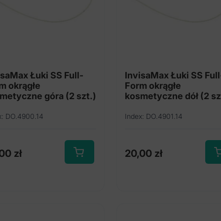
isaMax Łuki SS Full-
InvisaMax Łuki SS Full
m okrągłe
Form okrągłe
metyczne góra (2 szt.)
kosmetyczne dół (2 sz
x: DO.4900.14
Index: DO.4901.14
,00
zł
20,00
zł
Ten
Ten
produkt
pro
ma
ma
wiele
wiel
wariantów.
wari