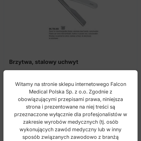
Narzędzi do usuwania zaskórniaków
Narzędzia do piercingu
Nożyczki
Nożyczki do bandaża
Nożyczki do manicure
Brzytwa, stalowy uchwyt
Nożyczki do pedicure
Nożyczki do skórek
Witamy na stronie sklepu internetowego Falcon
Index: BK.790.000
Nożyczki fryzjerskie
Medical Polska Sp. z o.o. Zgodnie z
obowiązującymi przepisami prawa, niniejsza
Nożyczki fryzjerskie z wkładką z węglika
strona i prezentowane na niej treści są
35,00
zł
spiekanego
przeznaczone wyłącznie dla profesjonalistów w
brutto
Pensety anatomiczne
zakresie wyrobów medycznych (tj. osób
wykonujących zawód medyczny lub w inny
Pensety chirurgiczne
sposób związanych zawodowo z branżą