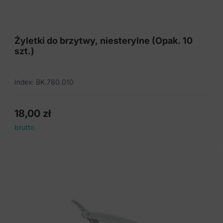
Dłuta/Podważki do paznokci
Dłutka ze stali nierdzewnej
Żyletki do brzytwy, niesterylne (Opak. 10
szt.)
Ekskawatory do paznokci
Fartuchy barberskie
Index: BK.780.010
Kleszcze do cięcia twardego drutu
Kleszcze do ortotyki
18,00
zł
brutto
Kleszczyki naczyniowe
Kopytka do skórek i paznokci
Łyżeczka do zaskórników
Łyżeczki dermatologiczne
Mikroostrza