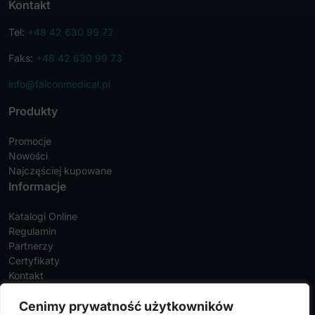
Kontakt
Tel:
+48 42 630 99 72
Faks:
+48 42 630 99 73
info@falconmedical.pl
Produkty
Promocje
Nowości
Najczęściej kupowane
Informacje
Katalogi Online
Regulamin
Partnerzy
Certyfikaty
Kontakt
Twoje konto
Cenimy prywatność użytkowników