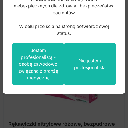
11,00
zł
niebezpiecznych dla zdrowia i bezpieczeństwa
pacjentów.
brutto
W celu przejścia na stronę potwierdź swój
status:
Jestem
profesjonalistą -
Nie jestem
osobą zawodowo
profesjonalistą
związaną z branżą
medyczną
Rękawiczki nitrylowe różowe, bezpudrowe