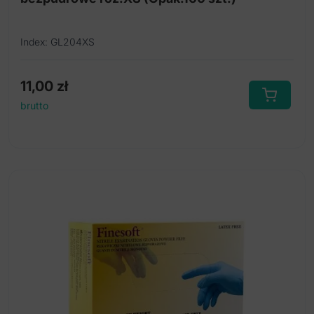
Index: GL204XS
11,00
zł
brutto