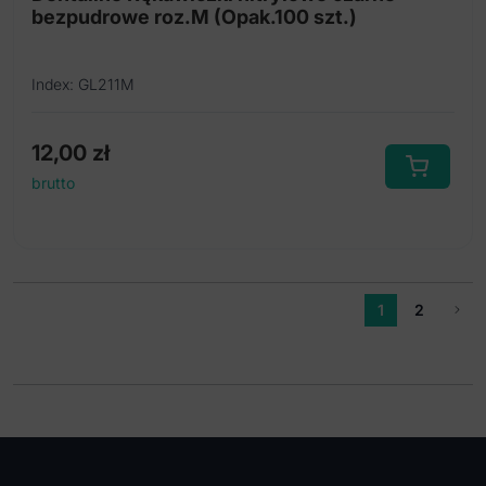
bezpudrowe roz.M (Opak.100 szt.)
Index: GL211M
12,00
zł
brutto
1
2