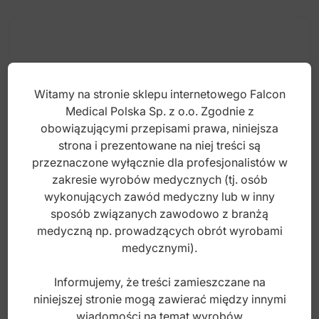
Witamy na stronie sklepu internetowego Falcon
Medical Polska Sp. z o.o. Zgodnie z
obowiązującymi przepisami prawa, niniejsza
strona i prezentowane na niej treści są
przeznaczone wyłącznie dla profesjonalistów w
zakresie wyrobów medycznych (tj. osób
wykonujących zawód medyczny lub w inny
sposób związanych zawodowo z branżą
Finesoft Rękawiczki nitrylowe różowe,
medyczną np. prowadzących obrót wyrobami
bezpudrowe roz.M (Opak.100 szt.)
medycznymi).
Informujemy, że treści zamieszczane na
Index: GL204M
niniejszej stronie mogą zawierać między innymi
wiadomości na temat wyrobów