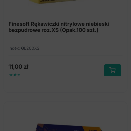
Jednorazowy pojemnik na ostre odpady medyczne
Rękawiczki nitrylowe
Finesoft Rękawiczki nitrylowe niebieski
bezpudrowe roz.XS (Opak.100 szt.)
Torebki do sterylizacji
Rękawiczki lateksowe
Index: GL200XS
11,00
zł
brutto