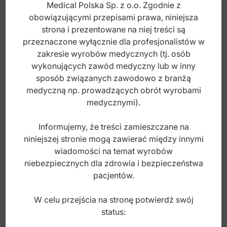
Medical Polska Sp. z o.o. Zgodnie z
Nożyczki preparacyjne
obowiązującymi przepisami prawa, niniejsza
Nożyczki preparacyjne i sekcyjne
strona i prezentowane na niej treści są
przeznaczone wyłącznie dla profesjonalistów w
Nożyczki tytanowe
zakresie wyrobów medycznych (tj. osób
Super-Cut Nożyczki delikatne
wykonujących zawód medyczny lub w inny
sposób związanych zawodowo z branżą
Super-Cut Nożyczki operacyjne
medyczną np. prowadzących obrót wyrobami
Nożyczki Universal do cięcia drutu 120mm
medycznymi).
Informujemy, że treści zamieszczane na
niniejszej stronie mogą zawierać między innymi
Index: BS.907.120
wiadomości na temat wyrobów
niebezpiecznych dla zdrowia i bezpieczeństwa
122,00
zł
pacjentów.
brutto
W celu przejścia na stronę potwierdź swój
status: