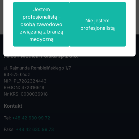
Jestem
profesjonalistą -
Nie jestem
osobą zawodowo
profesjonalistą
związaną z branżą
medyczną
Falcon Medical Polska sp z o.o.
ul. Rajmunda Rembielińskiego 1/7
93-575 Łódź
NIP: PL7282324443
REGON: 472316619,
Nr KRS: 0000036918
Kontakt
Tel:
+48 42 630 99 72
Faks:
+48 42 630 99 73