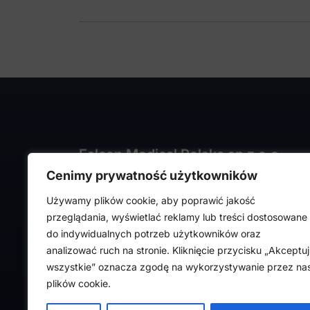
Falcon Medical Polska sp z o.o.
Cenimy prywatność użytkowników
ul. Rajmunda Rembielińskiego 1/7
93-575 Łódź
Używamy plików cookie, aby poprawić jakość
NIP: PL7282324443
przeglądania, wyświetlać reklamy lub treści dostosowane
REGON: 472316619,
do indywidualnych potrzeb użytkowników oraz
Nr KRS: 0000036918
analizować ruch na stronie. Kliknięcie przycisku „Akceptuj
wszystkie” oznacza zgodę na wykorzystywanie przez na
plików cookie.