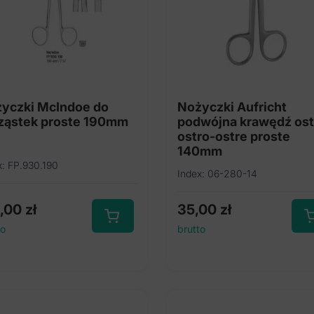
yczki McIndoe do
Nożyczki Aufricht
ząstek proste 190mm
podwójna krawędź ost
ostro-ostre proste
140mm
x: FP.930.190
Index: 06-280-14
2,00
zł
35,00
zł
to
brutto