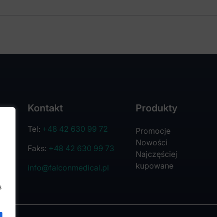
Kontakt
Produkty
Tel:
+48 42 630 99 72
Promocje
Nowości
Faks:
+48 42 630 99 73
Najczęściej
kupowane
info@falconmedical.pl
s