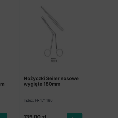
Nożyczki Seiler nosowe
mm
wygięte 180mm
Index: FR.171.180
135,00
zł