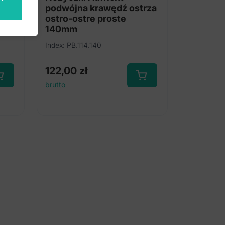
rza
podwójna krawędź ostrza
40mm
ostro-ostre proste
140mm
Index: PB.114.140
122,00
zł
brutto