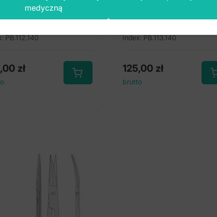
wójna krawędź ostrza
podwójna krawędź ost
medyczną
o-tępe proste 140mm
tępo-tępe zagięte 1
x: PB.112.140
Index: PB.113.140
2,00
zł
125,00
zł
to
brutto