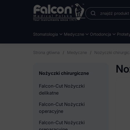
Stomatologia
Medyczne
Ortodoncja
Protet
Strona główna
/
Medyczne
/
Nożyczki chirurgi
No
Nożyczki chirurgiczne
Falcon-Cut Nożyczki
delikatne
Falcon-Cut Nożyczki
operacyjne
Falcon-Cut Nożyczki
preparacyjne