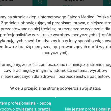
to
brutto
my na stronie sklepu internetowego Falcon Medical Polska 
. Zgodnie z obowiązującymi przepisami prawa, niniejsza stro
prezentowane na niej treści są przeznaczone wyłącznie dla
profesjonalistów w zakresie wyrobów medycznych (tj. osó
ykonujących zawód medyczny lub w inny sposób związany
odowo z branżą medyczną np. prowadzących obrót wyro
medycznymi).
nformujemy, że treści zamieszczane na niniejszej stronie mo
zawierać między innymi wiadomości na temat wyrobów
niebezpiecznych dla zdrowia i bezpieczeństwa pacjentów.
W celu przejścia na stronę potwierdź swój status:
tem profesjonalistą - osobą
wodowo związaną z branżą
Nie jestem profesjonalist
yczki Aufricht
Nożyczki Aufricht