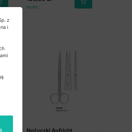
brutto
Sp. z
na i
b
ch
bami
gą
ą
Nożyczki Aufricht