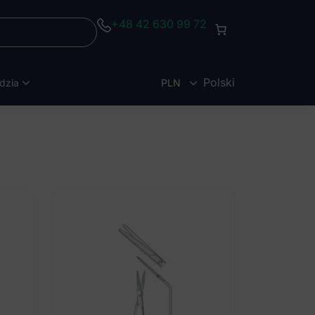
+48 42 630 99 72
Polski
dzia
PLN
EUR