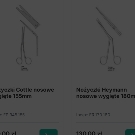
yczki Cottle nosowe
Nożyczki Heymann
ięte 155mm
nosowe wygięte 180
x: FP.945.155
Index: FR.170.180
0,00
zł
130,00
zł