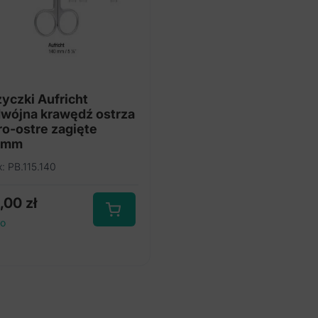
yczki Aufricht
wójna krawędź ostrza
ro-ostre zagięte
0mm
x: PB.115.140
5,00
zł
to