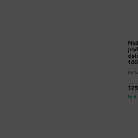
Noż
pod
ost
14
Inde
12
brut