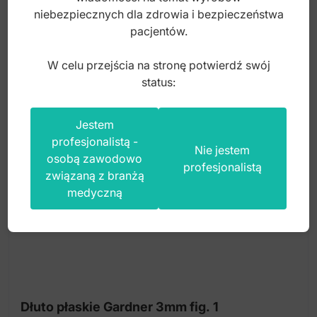
80,00
zł
niebezpiecznych dla zdrowia i bezpieczeństwa
pacjentów.
brutto
W celu przejścia na stronę potwierdź swój
status:
Jestem
profesjonalistą -
Nie jestem
osobą zawodowo
profesjonalistą
związaną z branżą
medyczną
Dłuto płaskie Gardner 3mm fig. 1