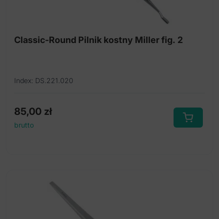
Dłuta płaskie i żłobowe oraz Osteotomy
Odgryzacze i kleszcze do cięcia kości
Classic-Round Pilnik kostny Miller fig. 2
Upychadło do tamponów
Index: DS.221.020
85,00
zł
brutto