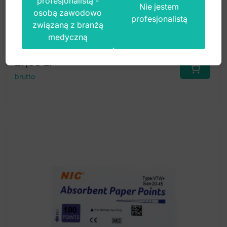
profesjonalistą -
Nie jestem
osobą zawodowo
profesjonalistą
związaną z branżą
Index: DR.1583.45
medyczną
27,00
zł
brutto