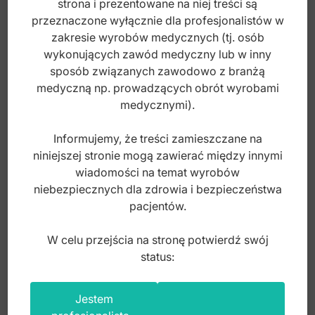
strona i prezentowane na niej treści są
27,00
zł
przeznaczone wyłącznie dla profesjonalistów w
brutto
zakresie wyrobów medycznych (tj. osób
wykonujących zawód medyczny lub w inny
sposób związanych zawodowo z branżą
medyczną np. prowadzących obrót wyrobami
medycznymi).
Informujemy, że treści zamieszczane na
niniejszej stronie mogą zawierać między innymi
wiadomości na temat wyrobów
niebezpiecznych dla zdrowia i bezpieczeństwa
pacjentów.
W celu przejścia na stronę potwierdź swój
status:
W+ Ćwieki papierowe szeroki # 45 (100 szt.)
Jestem