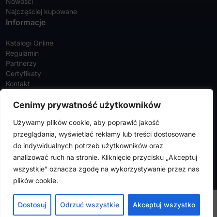
Nowości
Najczęściej kupowane
Informacje
Katalogi Online
Regulamin
Partnerzy
Certyfikaty
Kontakt
Twoje konto
Cenimy prywatność użytkowników
Szczegóły konta
Używamy plików cookie, aby poprawić jakość
Zamówienia
przeglądania, wyświetlać reklamy lub treści dostosowane
Adresy
do indywidualnych potrzeb użytkowników oraz
analizować ruch na stronie. Kliknięcie przycisku „Akceptuj
wszystkie” oznacza zgodę na wykorzystywanie przez nas
FalconMedical © 2024. Wszystkie prawa zastrzeżone |
Polityka
plików cookie.
prywatności
|
Polityka cookies
Design by
VENTI
Dostosuj
Odrzuć wszystkie
Akceptuj wszystko