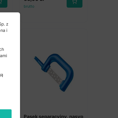
brutto
Sp. z
na i
b
ch
bami
gą
asyp
Pasek separacyjny, nasyp