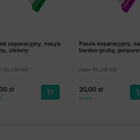
ek separacyjny, nasyp
Pasek separacyjny, n
by, zielony
bardzo gruby, purpur
x: DO.299.054
Index: DO.299.055
,00
zł
20,00
zł
to
brutto