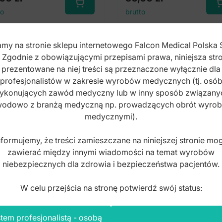
to
brutto
my na stronie sklepu internetowego Falcon Medical Polska 
. Zgodnie z obowiązującymi przepisami prawa, niniejsza stro
prezentowane na niej treści są przeznaczone wyłącznie dla
profesjonalistów w zakresie wyrobów medycznych (tj. osó
ykonujących zawód medyczny lub w inny sposób związany
odowo z branżą medyczną np. prowadzących obrót wyro
medycznymi).
nformujemy, że treści zamieszczane na niniejszej stronie mo
zawierać między innymi wiadomości na temat wyrobów
niebezpiecznych dla zdrowia i bezpieczeństwa pacjentów.
W celu przejścia na stronę potwierdź swój status:
tem profesjonalistą - osobą
ek separacyjny, nasyp
Pasek separacyjny, n