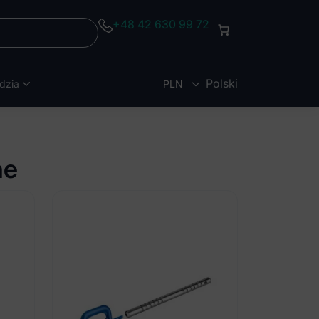
+48 42 630 99 72
Polski
dzia
PLN
EUR
ne