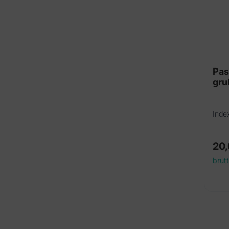
Pas
gru
Inde
20
brut