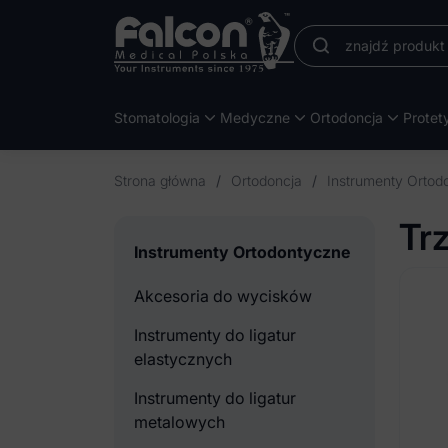
Stomatologia
Medyczne
Ortodoncja
Protet
Strona główna
/
Ortodoncja
/
Instrumenty Ortod
Tr
Instrumenty Ortodontyczne
Akcesoria do wycisków
Instrumenty do ligatur
elastycznych
Instrumenty do ligatur
metalowych