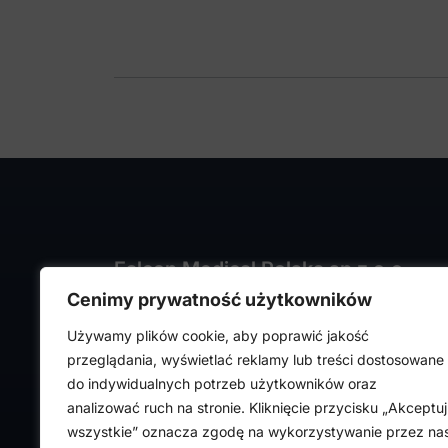
Falcon Medical Polska sp z o.o.
Cenimy prywatność użytkowników
ul. Rajmunda Rembielińskiego 1/7
93-575 Łódź
Używamy plików cookie, aby poprawić jakość
NIP: PL7282324443
przeglądania, wyświetlać reklamy lub treści dostosowane
REGON: 472316619,
do indywidualnych potrzeb użytkowników oraz
Nr KRS: 0000036918
analizować ruch na stronie. Kliknięcie przycisku „Akceptuj
wszystkie” oznacza zgodę na wykorzystywanie przez na