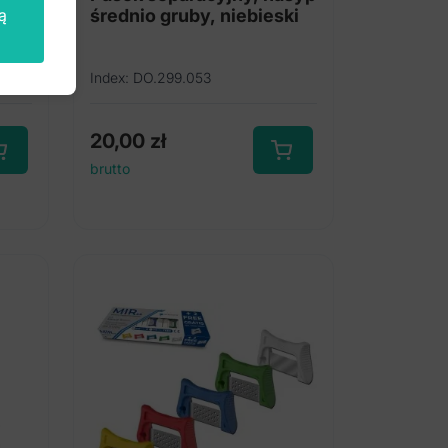
ą
średnio gruby, niebieski
Index: DO.299.053
20,00
zł
brutto