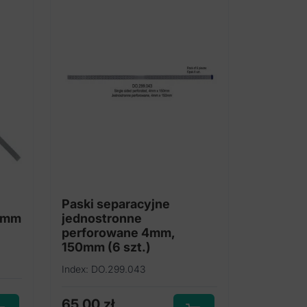
Paski separacyjne
0mm
jednostronne
perforowane 4mm,
150mm (6 szt.)
Index: DO.299.043
65,00
zł