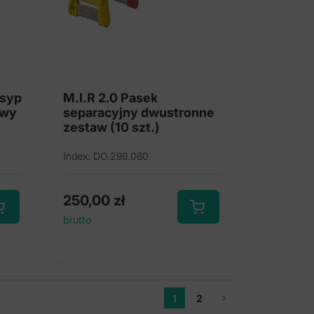
asyp
M.I.R 2.0 Pasek
owy
separacyjny dwustronne
zestaw (10 szt.)
Index: DO.299.060
250,00
zł
brutto
1
2