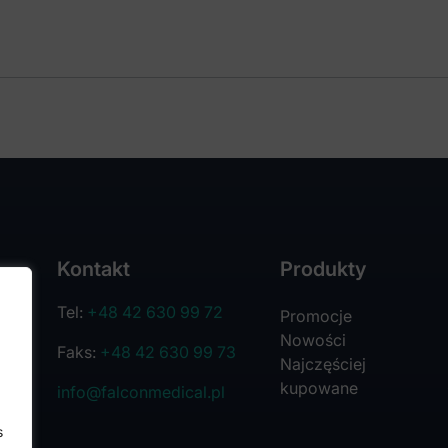
Kontakt
Produkty
Tel:
+48 42 630 99 72
Promocje
Nowości
Faks:
+48 42 630 99 73
Najczęściej
kupowane
info@falconmedical.pl
s