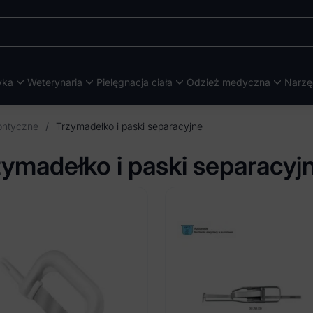
yka
Weterynaria
Pielęgnacja ciała
Odzież medyczna
Narzę
ontyczne
/
Trzymadełko i paski separacyjne
zymadełko i paski separacyj