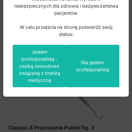
30,00
zł
niebezpiecznych dla zdrowia i bezpieczeństwa
pacjentów.
brutto
W celu przejścia na stronę potwierdź swój
status:
Jestem
profesjonalistą -
Nie jestem
osobą zawodowo
profesjonalistą
związaną z branżą
medyczną
Classic-8 Przenośnik Polish fig. 3