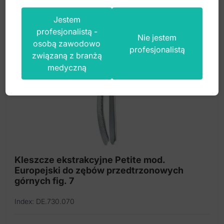
Jestem
profesjonalistą -
Nie jestem
osobą zawodowo
profesjonalistą
związaną z branżą
medyczną
Kleszcze ekstrakcyjne Petite mod.
Europejski do zębów przedtrzonowych
górnych fig. 7
Index: DE.730.070