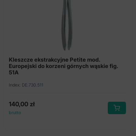
Kleszcze ekstrakcyjne tytanowe
Kleszcze ekstrakcyjne
Kleszcze ekstrakcyjne mod. Atraumatyczny
Syndesmotomy
Century-Line Dźwignie
Kleszcze ekstrakcyjne Petite mod.
Europejski do korzeni górnych wąskie fig.
Century-Line Zestawy dźwigni
51A
Dźwignie ząbkowany
Index: DE.730.511
Ergo-Form Dźwignie
140,00
zł
Pensety
brutto