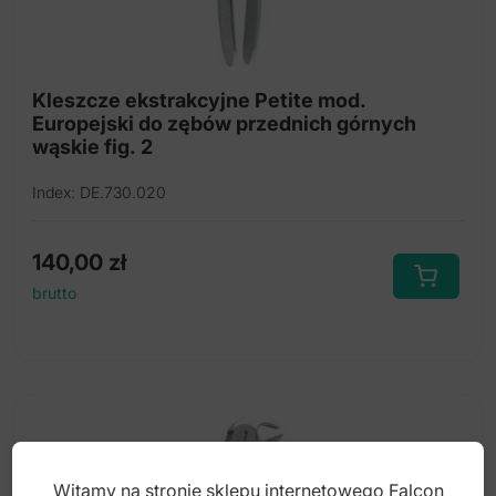
Kleszcze ekstrakcyjne Petite mod.
Europejski do zębów przednich górnych
wąskie fig. 2
Index: DE.730.020
140,00
zł
brutto
Witamy na stronie sklepu internetowego Falcon