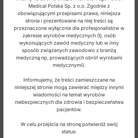
Medical Polska Sp. z o.o. Zgodnie z
obowiązującymi przepisami prawa, niniejsza
strona i prezentowane na niej treści są
przeznaczone wyłącznie dla profesjonalistów w
zakresie wyrobów medycznych (tj. osób
wykonujących zawód medyczny lub w inny
sposób związanych zawodowo z branżą
medyczną np. prowadzących obrót wyrobami
Kleszcze ekstrakcyjne Petite mod.
medycznymi).
Europejski do zębów przedtrzonowych
dolnych fig.13
Informujemy, że treści zamieszczane na
niniejszej stronie mogą zawierać między innymi
Index: DE.730.130
wiadomości na temat wyrobów
niebezpiecznych dla zdrowia i bezpieczeństwa
140,00
zł
pacjentów.
brutto
W celu przejścia na stronę potwierdź swój
status: