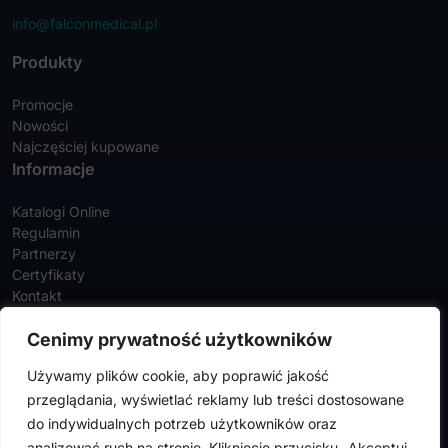
info@falconmedical.pl
Produkty
Promocje
Nowości
Najczęściej kupowane
Informacje
Katalogi Online
Regulamin
Partnerzy
Certyfikaty
Kontakt
Twoje konto
Cenimy prywatność użytkowników
Szczegóły konta
Używamy plików cookie, aby poprawić jakość
Zamówienia
przeglądania, wyświetlać reklamy lub treści dostosowane
Adresy
do indywidualnych potrzeb użytkowników oraz
analizować ruch na stronie. Kliknięcie przycisku „Akceptuj