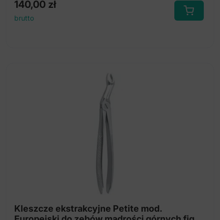
140,00
zł
brutto
Kleszcze ekstrakcyjne Petite mod.
Europejski do zębów mądrości górnych fig.