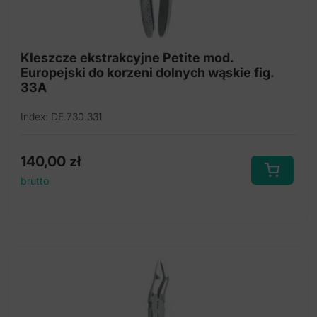
Zestawy instrumentów ekstrakcyjnych
Luksator perio mikro-ząbkowany
Kleszcze ekstrakcyjne Petite mod.
Europejski do korzeni dolnych wąskie fig.
Strzykawki
33A
Diamond-Grip Kleszcze ekstrakcyjne mod.
Index: DE.730.331
Europejski
Kleszcze ekstrakcyjne Meissner
140,00
zł
Kleszcze ekstrakcyjne Routurier
brutto
Kleszcze ekstrakcyjne anatomiczne
Kleszcze ekstrakcyjne dla dzieci
Kleszcze ekstrakcyjne mod. Europejski
Kleszcze ekstrakcyjne mod. amerykański
Power-Grip Kleszcze ekstrakcyjne