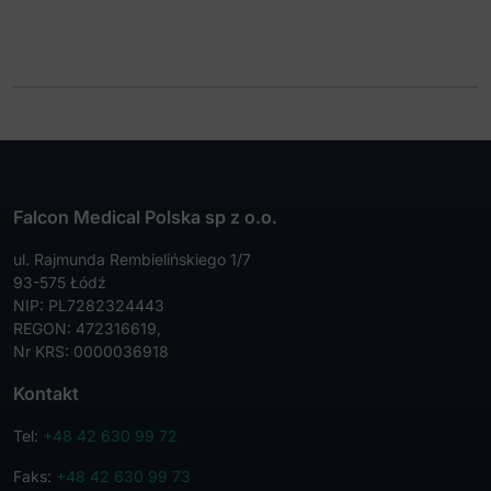
Falcon Medical Polska sp z o.o.
ul. Rajmunda Rembielińskiego 1/7
93-575 Łódź
NIP: PL7282324443
REGON: 472316619,
Nr KRS: 0000036918
Kontakt
Tel:
+48 42 630 99 72
Faks:
+48 42 630 99 73