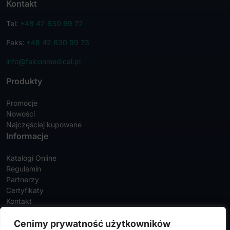
Kontakt
Tel:
+48 42 630 99 72
Faks:
+48 42 630 99 73
info@falconmedical.pl
Produkty
Promocje
Nowości
Najczęściej kupowane
Informacje
Katalogi Online
Regulamin
Partnerzy
Certyfikaty
Kontakt
Twoje konto
Cenimy prywatność użytkowników