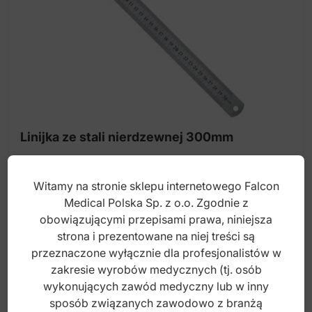
Linijka ze stali nierdzewnej 300mm
Witamy na stronie sklepu internetowego Falcon
Index: BA.225.300
Medical Polska Sp. z o.o. Zgodnie z
obowiązującymi przepisami prawa, niniejsza
strona i prezentowane na niej treści są
40,00
zł
przeznaczone wyłącznie dla profesjonalistów w
brutto
zakresie wyrobów medycznych (tj. osób
wykonujących zawód medyczny lub w inny
sposób związanych zawodowo z branżą