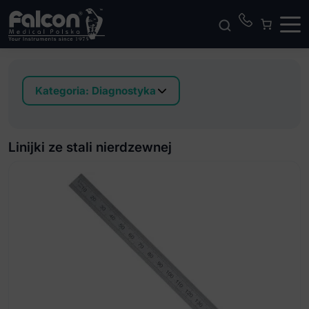
Kategoria:
Diagnostyka
Instrumenty do badania czucia
Linijki ze stali nierdzewnej
Linijki ze stali nierdzewnej
Łopatki do języka
Lusterka laryngologiczne i uchwyt
Lusterko naczołowe
Młotki neurologiczne
Stetoskopy do badania tętna płodu
Zestaw diagnostyczny