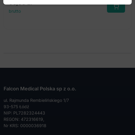
60,00
zł
brutto
Falcon Medical Polska sp z o.o.
ul. Rajmunda Rembielińskiego 1/7
93-575 Łódź
NIP: PL7282324443
REGON: 472316619,
Nr KRS: 0000036918