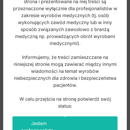
strona i prezentowane na niej treści są
135,00
zł
przeznaczone wyłącznie dla profesjonalistów w
brutto
zakresie wyrobów medycznych (tj. osób
wykonujących zawód medyczny lub w inny
sposób związanych zawodowo z branżą
medyczną np. prowadzących obrót wyrobami
medycznymi).
Informujemy, że treści zamieszczane na
niniejszej stronie mogą zawierać między innymi
wiadomości na temat wyrobów
niebezpiecznych dla zdrowia i bezpieczeństwa
pacjentów.
W celu przejścia na stronę potwierdź swój
status:
Classic-Lite narzędza do podnoszenia dna
Jestem
zatoki fig. 4