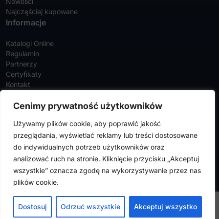
Nowości
Najczęściej kupowane
Informacje
Katalogi Online
Regulamin
Partnerzy
Certyfikaty
Kontakt
Twoje konto
Cenimy prywatność użytkowników
Szczegóły konta
Używamy plików cookie, aby poprawić jakość
Zamówienia
przeglądania, wyświetlać reklamy lub treści dostosowane
Adresy
do indywidualnych potrzeb użytkowników oraz
analizować ruch na stronie. Kliknięcie przycisku „Akceptuj
wszystkie” oznacza zgodę na wykorzystywanie przez nas
FalconMedical © 2024. Wszystkie prawa zastrzeżone |
Polityka
plików cookie.
prywatności
|
Polityka cookies
Design by
VENTI
Dostosuj
Odrzuć wszystkie
Akceptuj wszystko