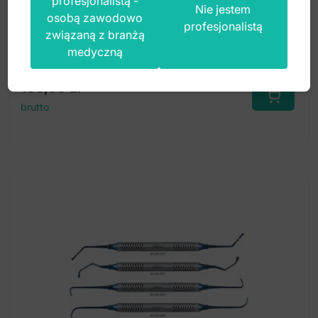
profesjonalistą -
Nie jestem
osobą zawodowo
profesjonalistą
związaną z branżą
Index: DS.874.045T
medyczną
135,00
zł
brutto