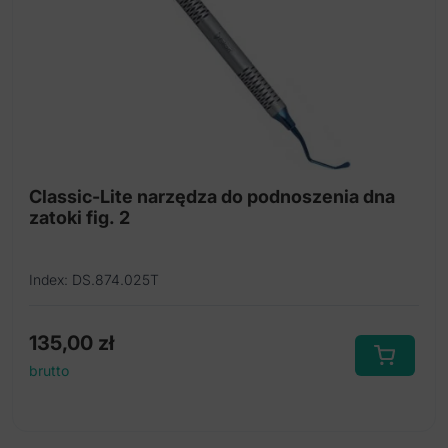
Wiertło trepanowe
Zestaw do śrubowego rozszerzania kości
Osteotomy atraumatyczne
Narzędza do podnoszenia dna zatoki
Classic-Lite narzędza do podnoszenia dna
zatoki fig. 2
Index: DS.874.025T
135,00
zł
brutto