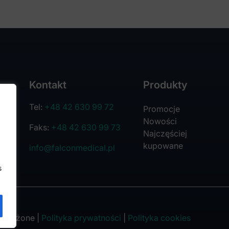
Kontakt
Produkty
Tel:
+48 42 630 99 72
Promocje
Nowości
Faks:
+48 42 630 99 73
Najczęściej
kupowane
info@falconmedical.pl
s
trzeżone |
Polityka prywatności
|
Polityka cookies