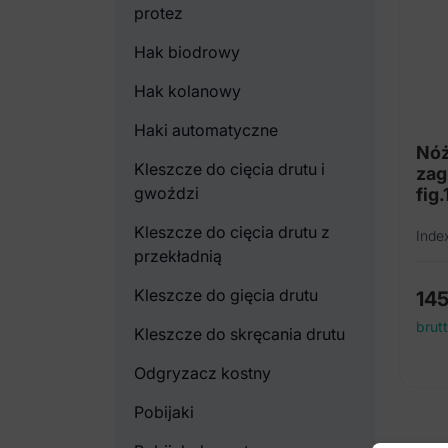
protez
Hak biodrowy
Hak kolanowy
Haki automatyczne
Nóż
Kleszcze do cięcia drutu i
zag
gwoździ
fig.
Kleszcze do cięcia drutu z
Inde
przekładnią
Kleszcze do gięcia drutu
14
brut
Kleszcze do skręcania drutu
Odgryzacz kostny
Pobijaki