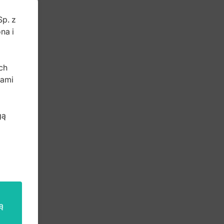
Sp. z
na i
b
ch
bami
gą
ą