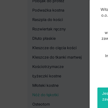
Pobijak do protez
Wita
Podważka kostna
o.o
Raszpla do kości
Rozwiertak ręczny
w
Dłuto płaskie
zaw
Kleszcze do cięcia kości
I
Kleszcze do tkanki martwej
Kościotrzymacze
Łyżeczki kostne
Młoteki kostne
Jes
Nóż do łąkotki
za
Osteotom