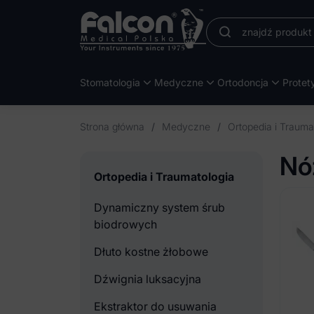
Stomatologia
Medyczne
Ortodoncja
Protet
Strona główna
/
Medyczne
/
Ortopedia i Trauma
Nóż
Ortopedia i Traumatologia
Dynamiczny system śrub
biodrowych
Dłuto kostne żłobowe
Dźwignia luksacyjna
Ekstraktor do usuwania