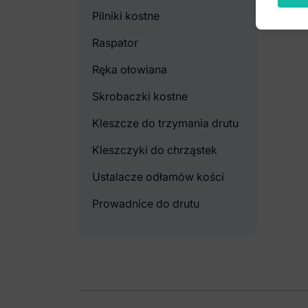
Pilniki kostne
Raspator
Ręka ołowiana
Skrobaczki kostne
Kleszcze do trzymania drutu
Kleszczyki do chrząstek
Ustalacze odłamów kości
Prowadnice do drutu