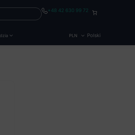
+48 42 630 99 72
Polski
dzia
PLN
EUR