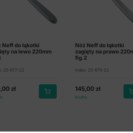
 Neff do łąkotki
Nóż Neff do łąkotki
ięty na lewo 220mm
zagięty na prawo 22
1
fig.2
x: 25-677-22
Index: 25-679-22
5,00
zł
145,00
zł
to
brutto