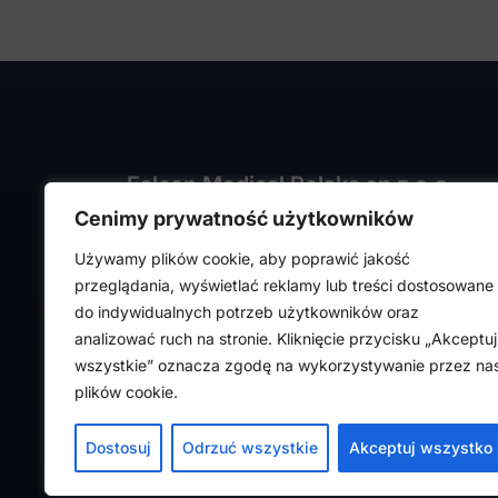
Falcon Medical Polska sp z o.o.
Cenimy prywatność użytkowników
ul. Rajmunda Rembielińskiego 1/7
93-575 Łódź
Używamy plików cookie, aby poprawić jakość
NIP: PL7282324443
przeglądania, wyświetlać reklamy lub treści dostosowane
REGON: 472316619,
do indywidualnych potrzeb użytkowników oraz
Nr KRS: 0000036918
analizować ruch na stronie. Kliknięcie przycisku „Akceptuj
wszystkie” oznacza zgodę na wykorzystywanie przez na
plików cookie.
Dostosuj
Odrzuć wszystkie
Akceptuj wszystko
FalconMedical © 2024. Wszystkie prawa zas