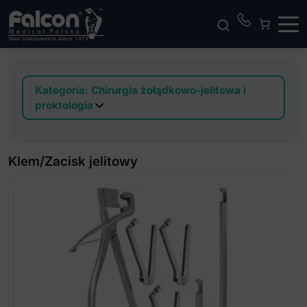
Kategoria:
Chirurgia żołądkowo-jelitowa i
proktologia
Anoskop
Klem/Zacisk jelitowy
Klem/Zacisk jelitowy
Kleszcze do hemoroidów
Kleszcze do tkanek
Kleszczyki rektalne do biopsji
Kleszczyki rozszerzające do odźwiernika
Kleszczyki zaciskowe jelitowe