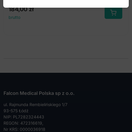
184,00
zł
brutto
Falcon Medical Polska sp z o.o.
ul. Rajmunda Rembielińskiego 1/7
93-575 Łódź
NIP: PL7282324443
REGON: 472316619,
Nr KRS: 0000036918