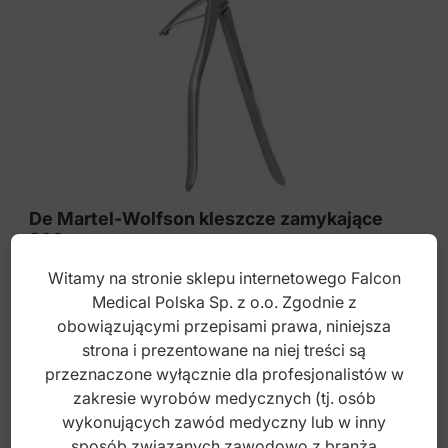
De Martel-Wolfson kleszcze zamykające
260mm
Witamy na stronie sklepu internetowego Falcon
Medical Polska Sp. z o.o. Zgodnie z
Index: 31-193-26
obowiązującymi przepisami prawa, niniejsza
strona i prezentowane na niej treści są
368,00
zł
przeznaczone wyłącznie dla profesjonalistów w
brutto
zakresie wyrobów medycznych (tj. osób
wykonujących zawód medyczny lub w inny
sposób związanych zawodowo z branżą