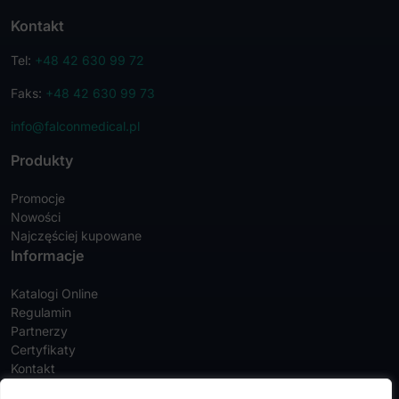
Kontakt
Tel:
+48 42 630 99 72
Faks:
+48 42 630 99 73
info@falconmedical.pl
Produkty
Promocje
Nowości
Najczęściej kupowane
Informacje
Katalogi Online
Regulamin
Partnerzy
Certyfikaty
Kontakt
Twoje konto