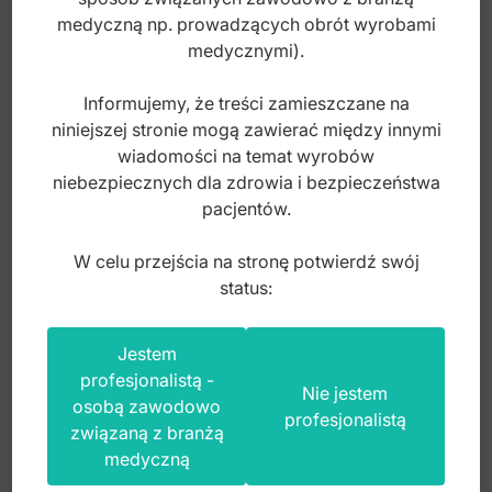
medyczną np. prowadzących obrót wyrobami
medycznymi).
Informujemy, że treści zamieszczane na
niniejszej stronie mogą zawierać między innymi
wiadomości na temat wyrobów
niebezpiecznych dla zdrowia i bezpieczeństwa
pacjentów.
W celu przejścia na stronę potwierdź swój
status:
Jestem
Klem/Zacisk jelitowe Johnson (billroth)
profesjonalistą -
zagięte 230mm zestaw
Nie jestem
osobą zawodowo
profesjonalistą
związaną z branżą
Index: 31-189-23
medyczną