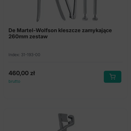
Ligator hemoroidalny
Penseta do tkanek
Pętla biopsyjna
De Martel-Wolfson kleszcze zamykające
260mm zestaw
Proktoskop
Wziernik rektalny
Index: 31-193-00
460,00
zł
brutto