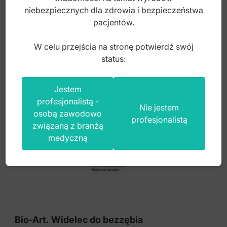
115,00
zł
niebezpiecznych dla zdrowia i bezpieczeństwa
pacjentów.
brutto
W celu przejścia na stronę potwierdź swój
status:
Jestem
profesjonalistą -
Nie jestem
osobą zawodowo
profesjonalistą
związaną z branżą
medyczną
Bio-Art. Widelec do bezzębia