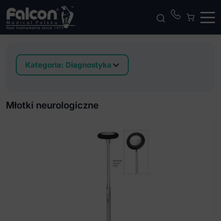
Kategoria:
Diagnostyka
Instrumenty do badania czucia
Linijki ze stali nierdzewnej
Młotki neurologiczne
Łopatki do języka
Lusterka laryngologiczne i uchwyt
Lusterko naczołowe
Młotki neurologiczne
Stetoskopy do badania tętna płodu
Zestaw diagnostyczny