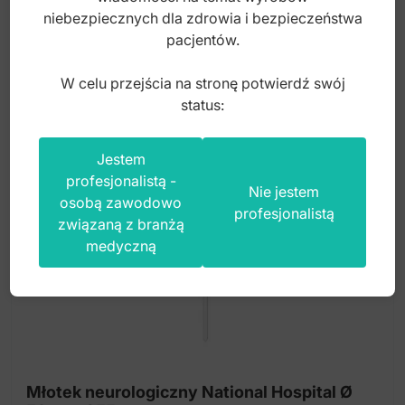
160,00
zł
niebezpiecznych dla zdrowia i bezpieczeństwa
pacjentów.
brutto
W celu przejścia na stronę potwierdź swój
status:
Jestem
profesjonalistą -
Nie jestem
osobą zawodowo
profesjonalistą
związaną z branżą
medyczną
Młotek neurologiczny National Hospital Ø