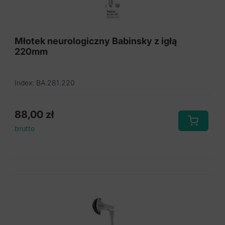
Zestaw otoskop
Stetoskopy
Młotek neurologiczny Babinsky z igłą
220mm
Ciśnieniomierze
Index: BA.281.220
88,00
zł
brutto