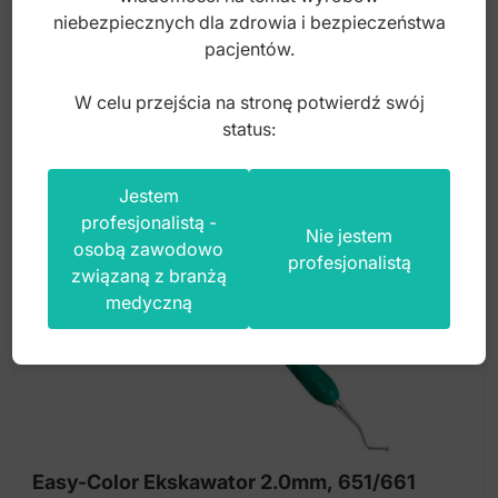
100,00
zł
niebezpiecznych dla zdrowia i bezpieczeństwa
pacjentów.
brutto
W celu przejścia na stronę potwierdź swój
status:
Jestem
profesjonalistą -
Nie jestem
osobą zawodowo
profesjonalistą
związaną z branżą
medyczną
Easy-Color Ekskawator 2.0mm, 651/661