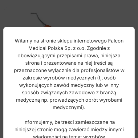
Witamy na stronie sklepu internetowego Falcon
Medical Polska Sp. z o.o. Zgodnie z
obowiązującymi przepisami prawa, niniejsza
strona i prezentowane na niej treści są
przeznaczone wyłącznie dla profesjonalistów w
zakresie wyrobów medycznych (tj. osób
wykonujących zawód medyczny lub w inny
sposób związanych zawodowo z branżą
Easy-Color Skrawacz dziąsłowy do prac
medyczną np. prowadzących obrót wyrobami
wykończeniowych mezjalnych fig. 125/126
medycznymi).
Informujemy, że treści zamieszczane na
Index: DR.370.021
niniejszej stronie mogą zawierać między innymi
wiadomości na temat wyrobów