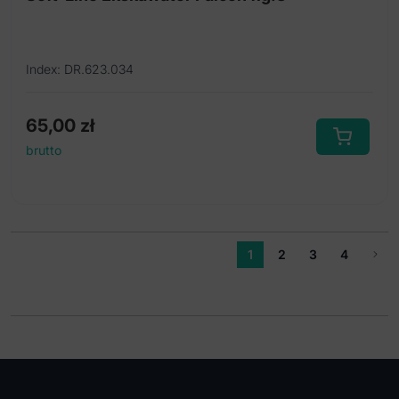
Index: DR.623.034
65,00
zł
brutto
1
2
3
4