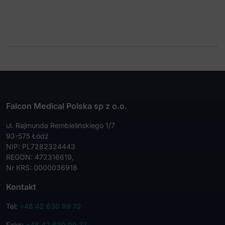
Falcon Medical Polska sp z o.o.
ul. Rajmunda Rembielińskiego 1/7
93-575 Łódź
NIP: PL7282324443
REGON: 472316619,
Nr KRS: 0000036918
Kontakt
Tel:
+48 42 630 99 72
Faks:
+48 42 630 99 73