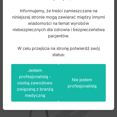
handles 280mm
Informujemy, że treści zamieszczane na
niniejszej stronie mogą zawierać między innymi
Index: FC.541.020
wiadomości na temat wyrobów
niebezpiecznych dla zdrowia i bezpieczeństwa
pacjentów.
2 400,00
zł
brutto
W celu przejścia na stronę potwierdź swój
status:
Jestem
profesjonalistą -
Nie jestem
osobą zawodowo
profesjonalistą
związaną z branżą
medyczną