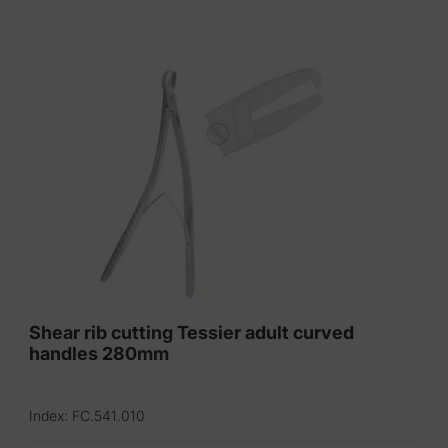
Shear
Soft tissue protector
Specula
Stripper
Template
Tongue depressor
Wire cutters
Shear rib cutting Tessier adult curved
handles 280mm
Index: FC.541.010