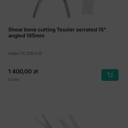
Dissectors
Elevators
Forceps
Shear bone cutting Tessier serrated 15°
angled 195mm
Gauge
Hooks
Index: FC.539.010
Mallets
Miscellaneous instruments
1 400,00
zł
brutto
Mobilizer
Mouth gag
Nasal punch
Osteotomes
Otoabrader