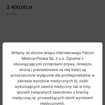
2 400,00
zł
brutto
Witamy na stronie sklepu internetowego Falcon
Medical Polska Sp. z o.o. Zgodnie z
obowiązującymi przepisami prawa, niniejsza
strona i prezentowane na niej treści są
przeznaczone wyłącznie dla profesjonalistów w
zakresie wyrobów medycznych (tj. osób
wykonujących zawód medyczny lub w inny
sposób związanych zawodowo z branżą
medyczną np. prowadzących obrót wyrobami
medycznymi).
Shear rib cutting Tessier child curved