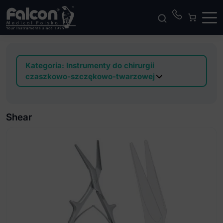
Kategoria:
Instrumenty do chirurgii
czaszkowo-szczękowo-twarzowej
Awls
Bone mill
Shear
Bone packer
Calipers
Chisels
Clamps
Curettes