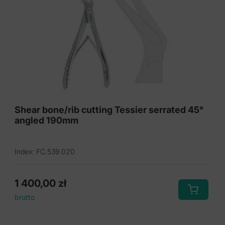
Pliers
Probes
Protector
Rasp diamond coated
Raspatory
Shear bone/rib cutting Tessier serrated 45°
Repositioner
angled 190mm
Retractors
Index: FC.539.020
Rongeurs
Saw guide
1 400,00
zł
Scissors
brutto
Separator