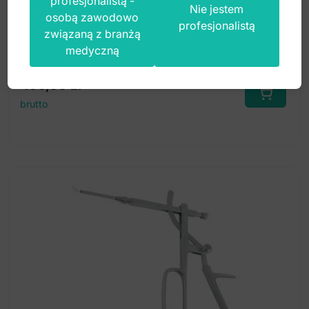
profesjonalistą -
Nie jestem
osobą zawodowo
profesjonalistą
związaną z branżą
Index: 42-218-29
medyczną
450,00
zł
brutto