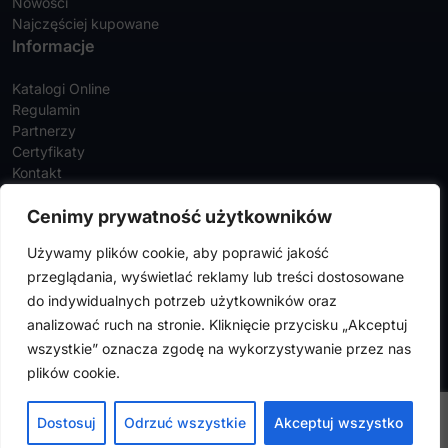
Nowości
Najczęściej kupowane
Informacje
Katalogi Online
Regulamin
Partnerzy
Certyfikaty
Kontakt
Twoje konto
Cenimy prywatność użytkowników
Szczegóły konta
Używamy plików cookie, aby poprawić jakość
Zamówienia
przeglądania, wyświetlać reklamy lub treści dostosowane
Adresy
do indywidualnych potrzeb użytkowników oraz
analizować ruch na stronie. Kliknięcie przycisku „Akceptuj
wszystkie” oznacza zgodę na wykorzystywanie przez nas
FalconMedical © 2024. Wszystkie prawa zastrzeżone |
Polityka
plików cookie.
prywatności
|
Polityka cookies
Design by
VENTI
Dostosuj
Odrzuć wszystkie
Akceptuj wszystko