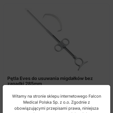
Pętla Eves do usuwania migdałków bez
zapadki 285mm
Witamy na stronie sklepu internetowego Falcon
Index: 42-214-28
Medical Polska Sp. z o.o. Zgodnie z
obowiązującymi przepisami prawa, niniejsza