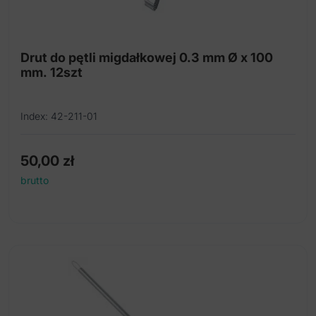
Pętla do usuwania migdałków
Rozwieracze szczękowe
Drut do pętli migdałkowej 0.3 mm Ø x 100
mm. 12szt
Instrument do wiązania i popychania szwów
Łopatki do języka
Index: 42-211-01
50,00
zł
brutto