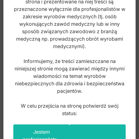
strona i prezentowane na niej treści są
240,00
zł
przeznaczone wyłącznie dla profesjonalistów w
brutto
zakresie wyrobów medycznych (tj. osób
wykonujących zawód medyczny lub w inny
sposób związanych zawodowo z branżą
medyczną np. prowadzących obrót wyrobami
medycznymi).
Informujemy, że treści zamieszczane na
niniejszej stronie mogą zawierać między innymi
wiadomości na temat wyrobów
niebezpiecznych dla zdrowia i bezpieczeństwa
pacjentów.
W celu przejścia na stronę potwierdź swój
status:
Pętla Brunings do usuwania migdałków z
Jestem
zapadką 280mm