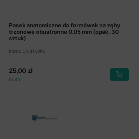
Pensety do kalki
Paski do formówek
Pasek anatomiczne do formówek na zęby
trzonowe obustronne 0.05 mm (opak. 30
Pasek do formówek anatomiczne
sztuk)
Kleszcze do formówek pierścieniowych
Index: DR.811.000
Aplikatory do dycal
Aplikator do leków
25,00
zł
brutto
Compo-Art do estetycznej odbudowy
Płytki do cementu
Formówki
Łopatki do cementu
Miseczki do amalgamatu