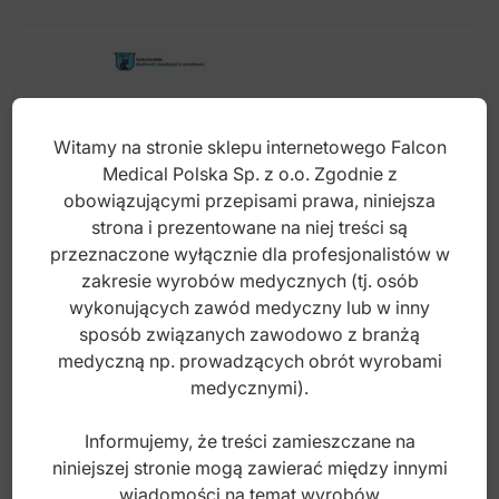
Witamy na stronie sklepu internetowego Falcon
Medical Polska Sp. z o.o. Zgodnie z
obowiązującymi przepisami prawa, niniejsza
strona i prezentowane na niej treści są
przeznaczone wyłącznie dla profesjonalistów w
zakresie wyrobów medycznych (tj. osób
wykonujących zawód medyczny lub w inny
sposób związanych zawodowo z branżą
Pasek anatomiczne do formówek na zęby
medyczną np. prowadzących obrót wyrobami
trzonowe obustronne 0.05 mm (opak. 30
medycznymi).
sztuk)
Informujemy, że treści zamieszczane na
Index: DR.811.060
niniejszej stronie mogą zawierać między innymi
wiadomości na temat wyrobów