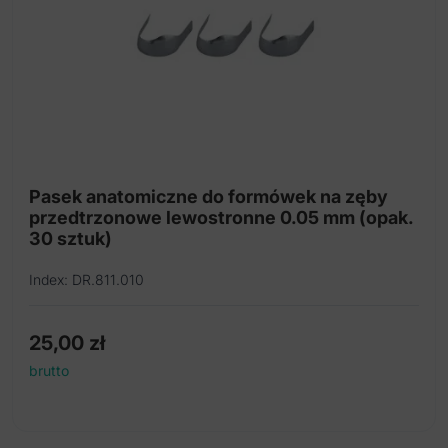
Pistolety do amalgamatu
Nożyki do modelowania kompozytu
Przenośniki do amalgamatu
Nożyki
Pasek anatomiczne do formówek na zęby
przedtrzonowe lewostronne 0.05 mm (opak.
30 sztuk)
Index: DR.811.010
25,00
zł
brutto