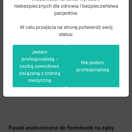
25,00
zł
niebezpiecznych dla zdrowia i bezpieczeństwa
pacjentów.
brutto
W celu przejścia na stronę potwierdź swój
status:
Jestem
profesjonalistą -
Nie jestem
osobą zawodowo
profesjonalistą
związaną z branżą
medyczną
Pasek anatomiczne do formówek na zęby