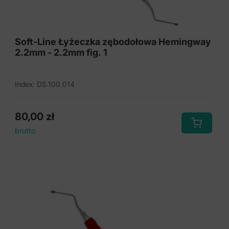
Dłuta płaskie i żłobowe oraz Osteotomy
Odgryzacze i kleszcze do cięcia kości
Soft-Line Łyżeczka zębodołowa Hemingway
2.2mm - 2.2mm fig. 1
Upychadło do tamponów
Index: DS.100.014
80,00
zł
brutto