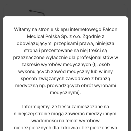
Witamy na stronie sklepu internetowego Falcon
Medical Polska Sp. z o.o. Zgodnie z
obowiązującymi przepisami prawa, niniejsza
strona i prezentowane na niej treści są
przeznaczone wyłącznie dla profesjonalistów w
zakresie wyrobów medycznych (tj. osób
wykonujących zawód medyczny lub w inny
sposób związanych zawodowo z branżą
medyczną np. prowadzących obrót wyrobami
Soft-Line Łyżeczka zębodołowa Hemingway
medycznymi).
3.0mm - 3.0mm fig. 3
Informujemy, że treści zamieszczane na
niniejszej stronie mogą zawierać między innymi
Index: DS.100.034
wiadomości na temat wyrobów
niebezpiecznych dla zdrowia i bezpieczeństwa