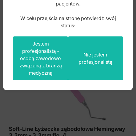
80,00
zł
pacjentów.
brutto
W celu przejścia na stronę potwierdź swój
status:
Jestem
profesjonalistą -
Nie jestem
osobą zawodowo
profesjonalistą
związaną z branżą
medyczną
Soft-Line Łyżeczka zębodołowa Hemingway
3.3mm - 3.3mm fig. 4