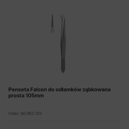
Delikatne nożyczki
Delikatne nożyczki tytanowe
Haki chirurgiczne zębny
Igłotrzymacz tytanowy
Kleszczyki naczyniowe tytanowe
Nożyczki chirurgiczne
Nożyczki operacyjne
Nożyczki preparacyjne
Penseta Falcon do odłamków ząbkowana
prosta 105mm
Index: BD.952.105