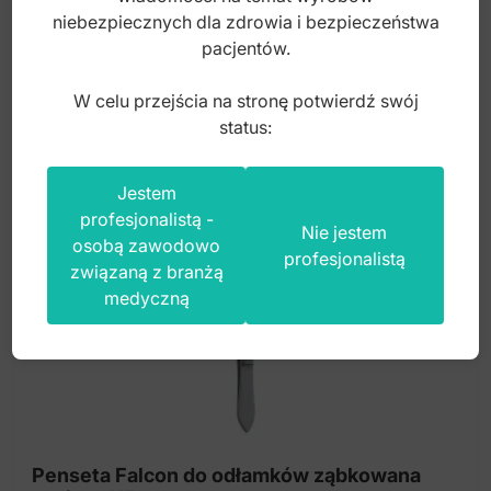
24,00
zł
niebezpiecznych dla zdrowia i bezpieczeństwa
pacjentów.
brutto
W celu przejścia na stronę potwierdź swój
status:
Jestem
profesjonalistą -
Nie jestem
osobą zawodowo
profesjonalistą
związaną z branżą
medyczną
Penseta Falcon do odłamków ząbkowana