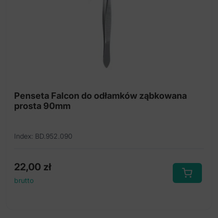
Pensety atraumatyczne
Pensety chirurgiczne
Pensety do nitek
Pensety Mikro
Pensety tytanowe
Penseta Falcon do odłamków ząbkowana
prosta 90mm
Przyrząd do zdejmowania skalpeli
Skalpele ze stali nierdzewnej
Index: BD.952.090
Spinaki do serwet
22,00
zł
Super-Cut Nożyczki
brutto
Uchwyty do skalpeli
Zgłębniki główkowe