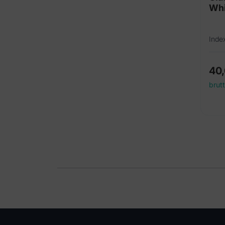
Whi
Inde
40
brut