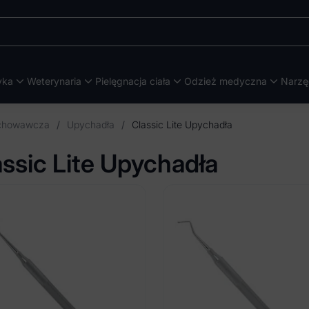
yka
Weterynaria
Pielęgnacja ciała
Odzież medyczna
Narzę
achowawcza
/
Upychadła
/
Classic Lite Upychadła
assic Lite Upychadła