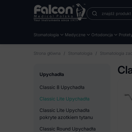
Stomatologia
Medyczne
Ortodoncja
Protet
Strona główna
/
Stomatologia
/
Stomatologia z
Cl
Upychadła
Classic 8 Upychadła
Classic Lite Upychadła
Classic Lite Upychadła
pokryte azotkiem tytanu
Classic Round Upychadła