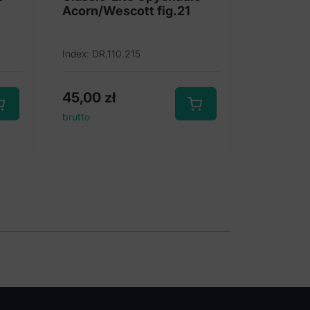
Acorn/Wescott fig.21
Index: DR.110.215
45,00
zł
brutto