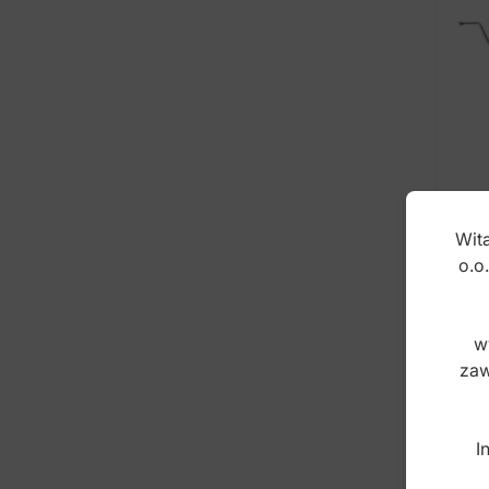
Wita
o.o
Cla
w
Fal
zaw
Inde
I
45