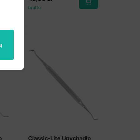
brutto
ą
o
Classic-Lite Upychadło