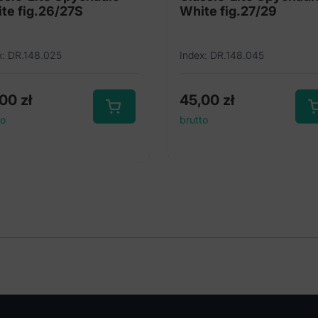
te fig.26/27S
White fig.27/29
x: DR.148.025
Index: DR.148.045
,00
zł
45,00
zł
to
brutto