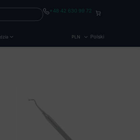
+48 42 630 99 72
Polski
dzia
PLN
EUR