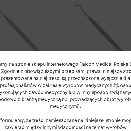
my na stronie sklepu internetowego Falcon Medical Polska 
. Zgodnie z obowiązującymi przepisami prawa, niniejsza stro
prezentowane na niej treści są przeznaczone wyłącznie dla
profesjonalistów w zakresie wyrobów medycznych (tj. osó
ssic-Lite Upychadło
Classic-Lite Upychadł
ykonujących zawód medyczny lub w inny sposób związany
con fig.3
Falcon fig.4
odowo z branżą medyczną np. prowadzących obrót wyro
medycznymi).
x: DR.130.035
Index: DR.130.045
nformujemy, że treści zamieszczane na niniejszej stronie mo
zawierać między innymi wiadomości na temat wyrobów
,00
zł
45,00
zł