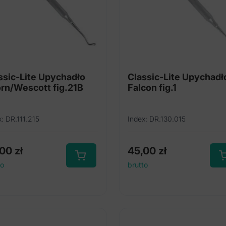
ssic-Lite Upychadło
Classic-Lite Upychadł
rn/Wescott fig.21B
Falcon fig.1
x: DR.111.215
Index: DR.130.015
,00
zł
45,00
zł
to
brutto