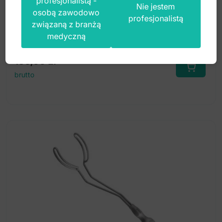
profesjonalistą -
Nie jestem
osobą zawodowo
profesjonalistą
związaną z branżą
Index: DS.848.070
medyczną
150,00
zł
brutto