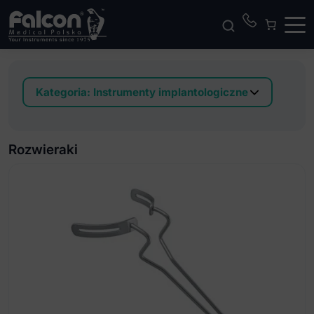
Kategoria:
Instrumenty implantologiczne
Młotki
Rozwieraki
Rozwieraki
Osteotomy implantologiczne
Instrumenty do mierzenia
Młynek i miseczka na kości
Klucze zapadkowe
Kleszcze do bloczków kostnych
Odgryzacz kostny do zatok