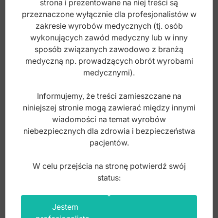
strona i prezentowane na niej treści są
150,00
zł
przeznaczone wyłącznie dla profesjonalistów w
brutto
zakresie wyrobów medycznych (tj. osób
wykonujących zawód medyczny lub w inny
sposób związanych zawodowo z branżą
medyczną np. prowadzących obrót wyrobami
medycznymi).
Informujemy, że treści zamieszczane na
niniejszej stronie mogą zawierać między innymi
wiadomości na temat wyrobów
niebezpiecznych dla zdrowia i bezpieczeństwa
pacjentów.
W celu przejścia na stronę potwierdź swój
status:
Rozwierak do implantologii mały 65mm x
Jestem
175mm