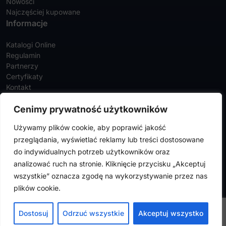
Nowości
Najczęściej kupowane
Informacje
Katalogi Online
Regulamin
Partnerzy
Certyfikaty
Kontakt
Twoje konto
Cenimy prywatność użytkowników
Szczegóły konta
Używamy plików cookie, aby poprawić jakość
Zamówienia
przeglądania, wyświetlać reklamy lub treści dostosowane
Adresy
do indywidualnych potrzeb użytkowników oraz
analizować ruch na stronie. Kliknięcie przycisku „Akceptuj
wszystkie” oznacza zgodę na wykorzystywanie przez nas
FalconMedical © 2024. Wszystkie prawa zastrzeżone |
Polityka
plików cookie.
prywatności
|
Polityka cookies
Design by
VENTI
Dostosuj
Odrzuć wszystkie
Akceptuj wszystko