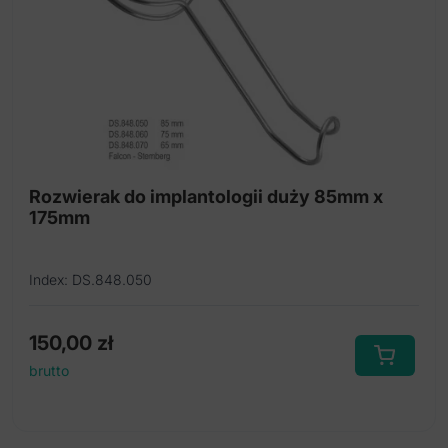
Wiertło trepanowe
Zestaw do śrubowego rozszerzania kości
Osteotomy atraumatyczne
Narzędza do podnoszenia dna zatoki
Rozwierak do implantologii duży 85mm x
175mm
Index: DS.848.050
150,00
zł
brutto