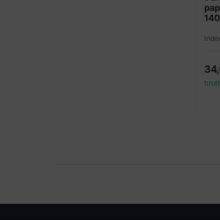
pap
140
Inde
34
brut