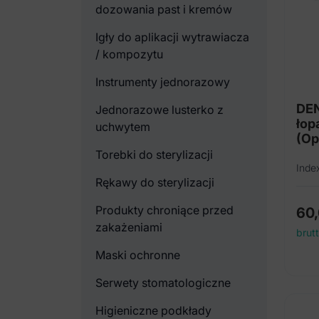
dozowania past i kremów
Igły do aplikacji wytrawiacza
/ kompozytu
Instrumenty jednorazowy
DEN
Jednorazowe lusterko z
łop
uchwytem
(Op
Torebki do sterylizacji
Inde
Rękawy do sterylizacji
Produkty chroniące przed
60
zakażeniami
brut
Maski ochronne
Serwety stomatologiczne
Higieniczne podkłady