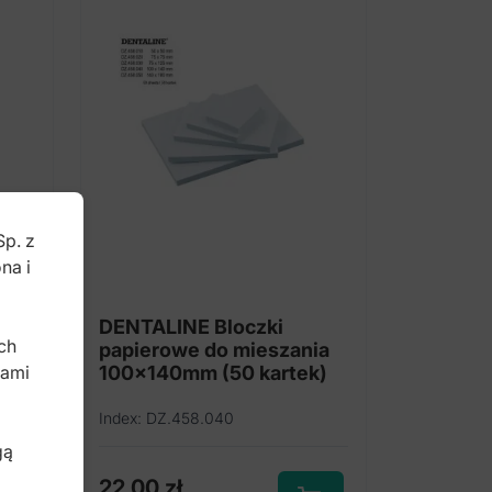
Sp. z
na i
b
DENTALINE Bloczki
ch
ia
papierowe do mieszania
bami
100x140mm (50 kartek)
Index: DZ.458.040
gą
22,00
zł