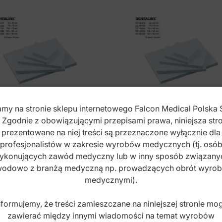
my na stronie sklepu internetowego Falcon Medical Polska 
. Zgodnie z obowiązującymi przepisami prawa, niniejsza stro
prezentowane na niej treści są przeznaczone wyłącznie dla
profesjonalistów w zakresie wyrobów medycznych (tj. osó
TALINE Bloczki
DENTALINE Bloczki
ykonujących zawód medyczny lub w inny sposób związany
ierowe do mieszania
papierowe do mieszan
75mm (50 kartek)
odowo z branżą medyczną np. prowadzących obrót wyro
75x125mm (50 kartek)
medycznymi).
x: DZ.458.020
Index: DZ.458.030
nformujemy, że treści zamieszczane na niniejszej stronie mo
zawierać między innymi wiadomości na temat wyrobów
,00
zł
18,00
zł