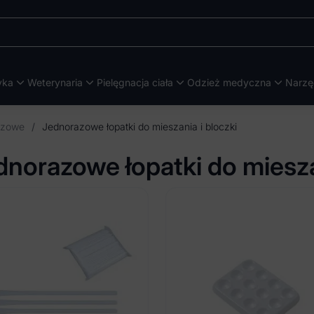
yka
Weterynaria
Pielęgnacja ciała
Odzież medyczna
Narzę
azowe
/
Jednorazowe łopatki do mieszania i bloczki
dnorazowe łopatki do mieszan