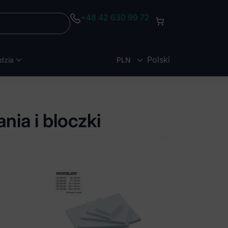
+48 42 630 99 72
Polski
dzia
PLN
EUR
ia i bloczki