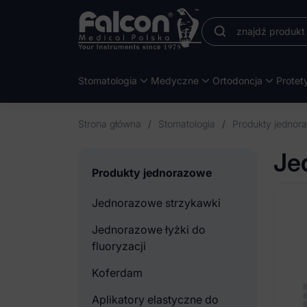
Stomatologia
Medyczne
Ortodoncja
Protet
Strona główna
/
Stomatologia
/
Produkty jednor
Je
Produkty jednorazowe
Jednorazowe strzykawki
Jednorazowe łyżki do
fluoryzacji
Koferdam
Aplikatory elastyczne do