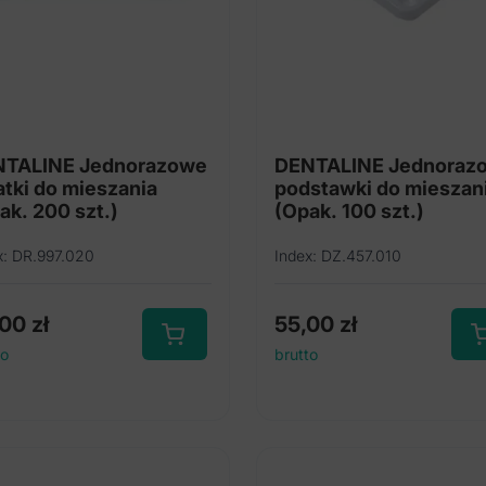
TALINE Jednorazowe
DENTALINE Jednoraz
atki do mieszania
podstawki do mieszan
ak. 200 szt.)
(Opak. 100 szt.)
x: DR.997.020
Index: DZ.457.010
,00
zł
55,00
zł
to
brutto