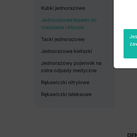
brut
Kubki jednorazowe
Jednorazowe łopatki do
mieszania i bloczki
Jes
Tacki jednorazowe
za
Jednorazowe kieliszki
Jednorazowy pojemnik na
ostre odpady medyczne
Rękawiczki nitrylowe
Rękawiczki lateksowe
DEN