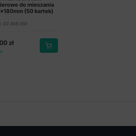
ierowe do mieszania
x180mm (50 kartek)
x: DZ.458.050
,00
zł
to