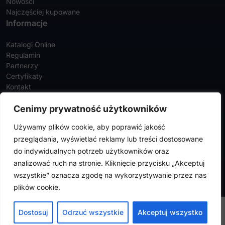
Nowości
Najczęściej kupowane
Informacje
Katalogi Online
Regulamin
Partnerzy
Certyfikaty
Kontakt
Twoje konto
Cenimy prywatność użytkowników
Szczegóły konta
Używamy plików cookie, aby poprawić jakość
Zamówienia
przeglądania, wyświetlać reklamy lub treści dostosowane
Adresy
do indywidualnych potrzeb użytkowników oraz
analizować ruch na stronie. Kliknięcie przycisku „Akceptuj
wszystkie” oznacza zgodę na wykorzystywanie przez nas
FalconMedical © 2024. Wszystkie prawa zastrzeżone |
Polityka
plików cookie.
prywatności
|
Polityka cookies
Design by
VENTI
Dostosuj
Odrzuć wszystkie
Akceptuj wszystko