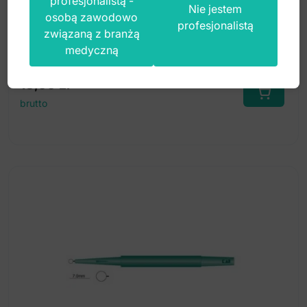
profesjonalistą -
Nie jestem
osobą zawodowo
profesjonalistą
związaną z branżą
Index: M-33-55
medyczną
13,00
zł
brutto