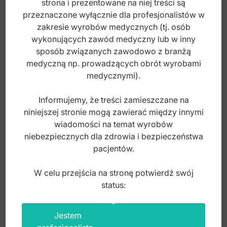
strona i prezentowane na niej treści są
13,00
zł
przeznaczone wyłącznie dla profesjonalistów w
Tarka do stóp
brutto
zakresie wyrobów medycznych (tj. osób
Uchwyty do ostrzy dłutowych
wykonujących zawód medyczny lub w inny
sposób związanych zawodowo z branżą
Uchwyty do skalpeli
medyczną np. prowadzących obrót wyrobami
medycznymi).
Zalotka do rzęs
Przecinak do pierścionków
Informujemy, że treści zamieszczane na
niniejszej stronie mogą zawierać między innymi
wiadomości na temat wyrobów
niebezpiecznych dla zdrowia i bezpieczeństwa
pacjentów.
W celu przejścia na stronę potwierdź swój
status:
Jednorazowe Łyżeczki dermatologiczne
Jestem
5mm, sterylny