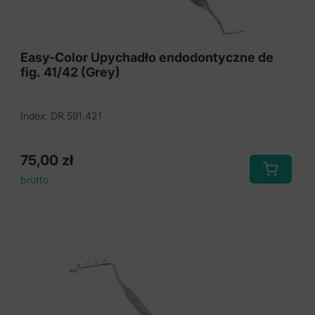
Tymczasowe korony
Upychadła endodontyczne
Easy-Color Upychadło endodontyczne de
fig. 41/42 (Grey)
Zgłębniki endodontyczne
Igły do endoirygacji
Index: DR.591.421
Aplikatory mikro endodontyczne
Pilniki maszynowe
75,00
zł
brutto
Miazgociągi
Pilniki stalowe typu K
Pilniki stalowe typu H
Poszerzacze stalowe
Pilniki NiTi typu H