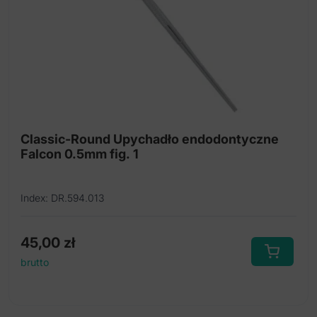
Pilniki NiTi typu K
Poszerzacze NiTi
Rozpychacze NiTi
Upychadła NiTi
Endostopy silikonowe
Classic-Round Upychadło endodontyczne
Igły stalowe do wypełniania kanału
Falcon 0.5mm fig. 1
Poszerzacze Gates Glidden na kątnice
Index: DR.594.013
Poszerzacze Peeso na kątnice
Poszerzacze pod wkłady koronowo-korzeniowe
45,00
zł
Wkłady koronowo-korzeniowe, pozłacane
brutto
Wkłady z włókna szklanego