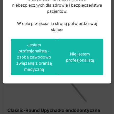
80,00
zł
niebezpiecznych dla zdrowia i bezpieczeństwa
pacjentów.
brutto
W celu przejścia na stronę potwierdź swój
status:
Jestem
profesjonalistą -
Nie jestem
osobą zawodowo
profesjonalistą
związaną z branżą
medyczną
Classic-Round Upychadło endodontyczne