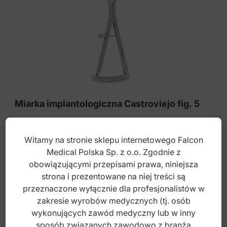
Miarka implantologiczna Castroviejo fig. 5
Witamy na stronie sklepu internetowego Falcon
Index: DS.804.050
Medical Polska Sp. z o.o. Zgodnie z
obowiązującymi przepisami prawa, niniejsza
strona i prezentowane na niej treści są
480,00
zł
przeznaczone wyłącznie dla profesjonalistów w
brutto
zakresie wyrobów medycznych (tj. osób
wykonujących zawód medyczny lub w inny
sposób związanych zawodowo z branżą