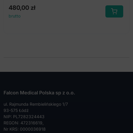
480,00
zł
brutto
Falcon Medical Polska sp z o.o.
ul. Rajmunda Rembielińskiego 1/7
93-575 Łódź
NIP: PL7282324443
REGON: 472316619,
Nr KRS: 0000036918