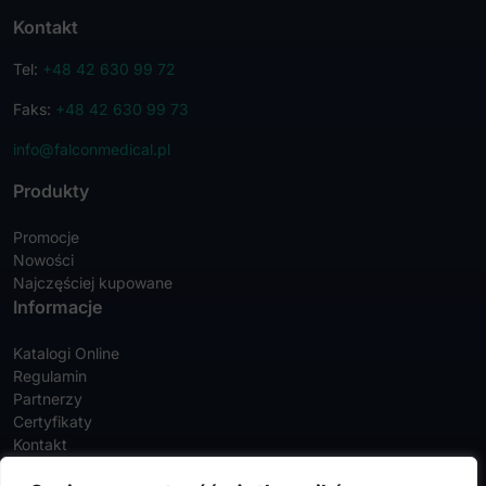
Kontakt
Tel:
+48 42 630 99 72
Faks:
+48 42 630 99 73
info@falconmedical.pl
Produkty
Promocje
Nowości
Najczęściej kupowane
Informacje
Katalogi Online
Regulamin
Partnerzy
Certyfikaty
Kontakt
Twoje konto