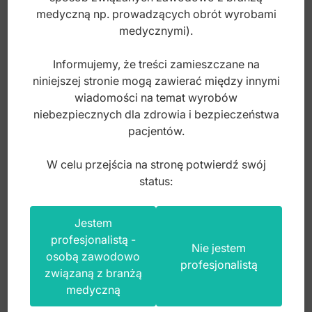
medyczną np. prowadzących obrót wyrobami
medycznymi).
Informujemy, że treści zamieszczane na
niniejszej stronie mogą zawierać między innymi
wiadomości na temat wyrobów
niebezpiecznych dla zdrowia i bezpieczeństwa
pacjentów.
W celu przejścia na stronę potwierdź swój
status:
Miarka implantologiczna Castroviejo prosta
Jestem
100mm
profesjonalistą -
Nie jestem
osobą zawodowo
profesjonalistą
związaną z branżą
Index: DS.804.060
medyczną