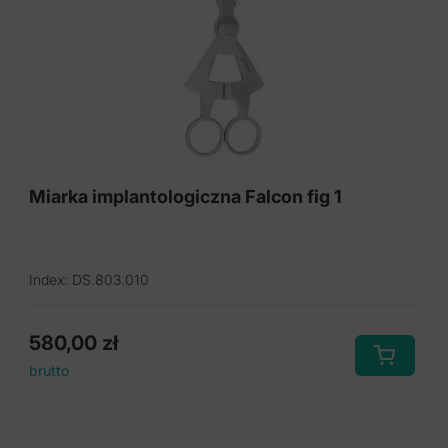
Wiertło trepanowe
Zestaw do śrubowego rozszerzania kości
Osteotomy atraumatyczne
Narzędza do podnoszenia dna zatoki
Miarka implantologiczna Falcon fig 1
Index: DS.803.010
580,00
zł
brutto