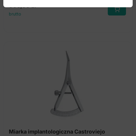
300,00
zł
brutto
Miarka implantologiczna Castroviejo