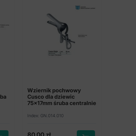
Opcje
można
wybrać
na
stronie
produktu
Wziernik pochwowy
uba
Cusco dla dziewic
75x17mm śruba centralnie
Index: GN.014.010
80,00
zł