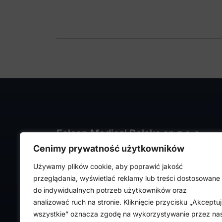
Falcon Medical Polska sp z o.o.
Cenimy prywatność użytkowników
ul. Rajmunda Rembielińskiego 1/7
93-575 Łódź
Używamy plików cookie, aby poprawić jakość
NIP: PL7282324443
przeglądania, wyświetlać reklamy lub treści dostosowane
REGON: 472316619,
do indywidualnych potrzeb użytkowników oraz
Nr KRS: 0000036918
analizować ruch na stronie. Kliknięcie przycisku „Akceptuj
wszystkie” oznacza zgodę na wykorzystywanie przez na