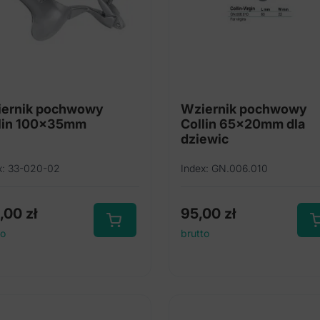
ernik pochwowy
Wziernik pochwowy
lin 100x35mm
Collin 65x20mm dla
dziewic
x: 33-020-02
Index: GN.006.010
5,00
zł
95,00
zł
to
brutto