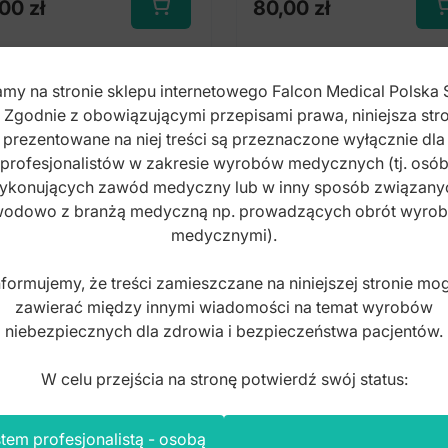
,00
zł
80,00
zł
Ten
Ten
produkt
pro
ma
ma
my na stronie sklepu internetowego Falcon Medical Polska 
wiele
wiel
. Zgodnie z obowiązującymi przepisami prawa, niniejsza stro
wariantów.
wari
prezentowane na niej treści są przeznaczone wyłącznie dla
Opcje
Opc
profesjonalistów w zakresie wyrobów medycznych (tj. osó
można
moż
ykonujących zawód medyczny lub w inny sposób związany
wybrać
wyb
odowo z branżą medyczną np. prowadzących obrót wyro
na
na
medycznymi).
stronie
stro
produktu
pro
nformujemy, że treści zamieszczane na niniejszej stronie mo
zawierać między innymi wiadomości na temat wyrobów
niebezpiecznych dla zdrowia i bezpieczeństwa pacjentów.
W celu przejścia na stronę potwierdź swój status:
tem profesjonalistą - osobą
ernik pochwowy
Wziernik pochwowy