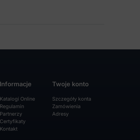
je
na
rać
nie
duktu
Informacje
Twoje konto
Katalogi Online
Szczegóły konta
Regulamin
Zamówienia
Partnerzy
Adresy
Certyfikaty
Kontakt