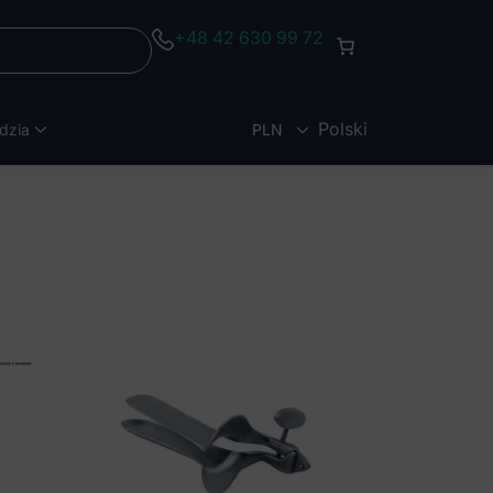
+48 42 630 99 72
Polski
dzia
PLN
EUR