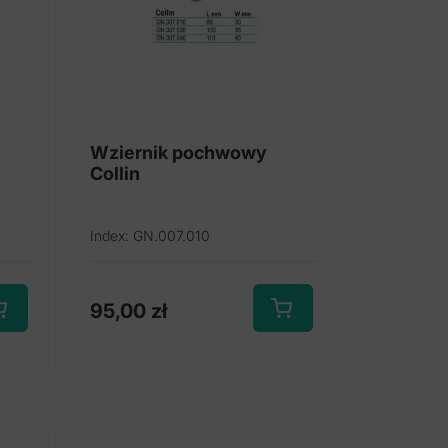
Wziernik pochwowy
Collin
Index: GN.007.010
95,00
zł
Ten
produkt
ma
wiele
wariantów.