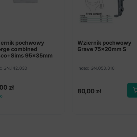
ernik pochwowy
Wziernik pochwowy
rge combined
Grave 75x20mm S
sco+Sims 95x35mm
x: GN.142.030
Index: GN.050.010
,00
zł
80,00
zł
to
Ten
pro
ma
wiel
wari