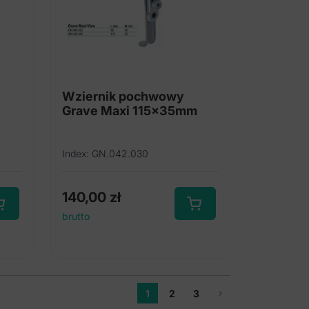
Wziernik pochwowy
Grave Maxi 115x35mm
Index: GN.042.030
140,00
zł
brutto
dukt
e
antów.
1
2
3