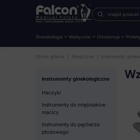
Stomatologia
Medyczne
Ortodoncja
Protet
Strona główna
/
Medyczne
/
Instrumenty gineko
Wz
Instrumenty ginekologiczne
Haczyki
Instrumenty do mięśniaków
macicy
Instrumenty do pęcherza
płodowego