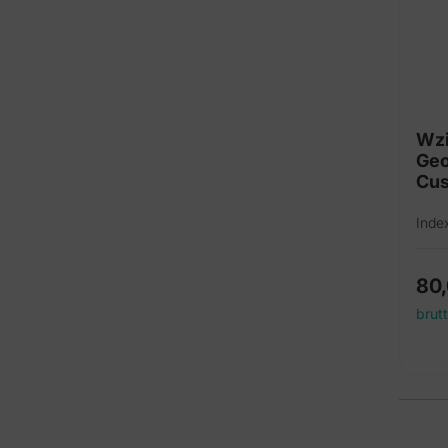
Wzi
Geo
Cu
Inde
80
brut