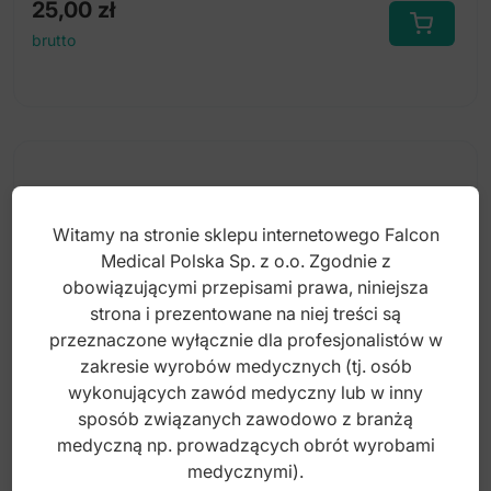
25,00
zł
brutto
Witamy na stronie sklepu internetowego Falcon
Medical Polska Sp. z o.o. Zgodnie z
obowiązującymi przepisami prawa, niniejsza
strona i prezentowane na niej treści są
przeznaczone wyłącznie dla profesjonalistów w
zakresie wyrobów medycznych (tj. osób
wykonujących zawód medyczny lub w inny
sposób związanych zawodowo z branżą
medyczną np. prowadzących obrót wyrobami
Osłonki do kleszczy czerwono-czarne, para
medycznymi).