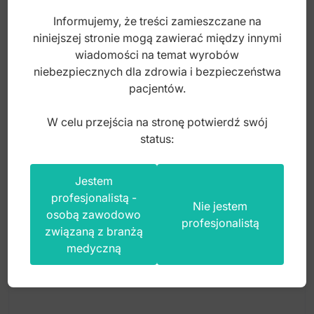
Informujemy, że treści zamieszczane na
niniejszej stronie mogą zawierać między innymi
Index: DO.952.090
wiadomości na temat wyrobów
niebezpiecznych dla zdrowia i bezpieczeństwa
25,00
zł
pacjentów.
brutto
W celu przejścia na stronę potwierdź swój
status:
Jestem
profesjonalistą -
Nie jestem
osobą zawodowo
profesjonalistą
związaną z branżą
medyczną