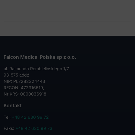
Falcon Medical Polska sp z o.o.
ul. Rajmunda Rembielińskiego 1/7
93-575 Łódź
NIP: PL7282324443
REGON: 472316619,
Nr KRS: 0000036918
Kontakt
Tel:
+48 42 630 99 72
Faks:
+48 42 630 99 73