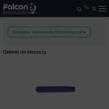
Kategoria:
Instrumenty Ortodontyczne
Akcesoria do wycisków
Instrumenty do ligatur elastycznych
Osłonki do kleszczy
Instrumenty do ligatur metalowych
Instrumenty do pierścieni i rurek
Instrumenty do pomiarów
Instrumenty do pozycjonowania łuku
Instrumenty do zamków
Kalka cefalometryczna