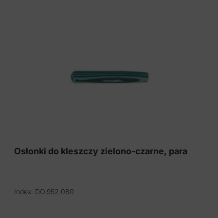
Trzymadełko i paski separacyjne
S-U Kleszcze
Osłonki do kleszczy
Osłonki do kleszczy zielono-czarne, para
Index: DO.952.080