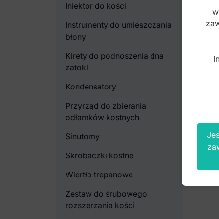
Iniektor do kości
w
zaw
Instrumenty do umieszczania
błony
Kirety do podnoszenia dna
I
zatoki
Kondensatory
Przyrząd do zbierania
odłamków kostnych
Jes
Sinutomy
za
Skrobaczki kostne
Wiertło trepanowe
Zestaw do śrubowego
rozszerzania kości