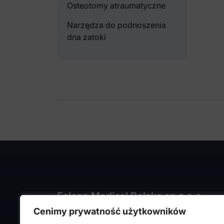
Osteotomy atraumatyczne
Narzędza do podnoszenia
dna zatoki
Falcon Medical Polska sp z o.o.
Cenimy prywatność użytkowników
ul. Rajmunda Rembielińskiego 1/7