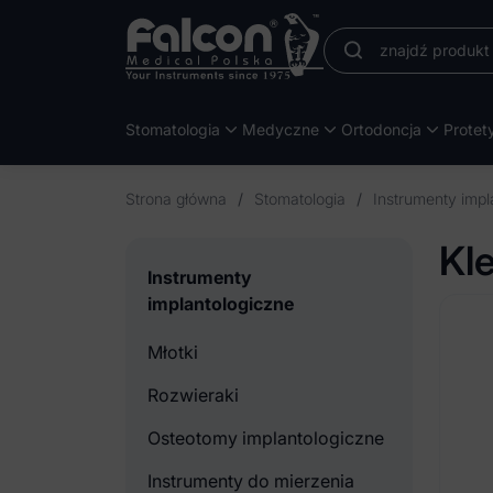
Stomatologia
Medyczne
Ortodoncja
Protet
Strona główna
/
Stomatologia
/
Instrumenty impl
Kl
Instrumenty
implantologiczne
Młotki
Rozwieraki
Osteotomy implantologiczne
Instrumenty do mierzenia