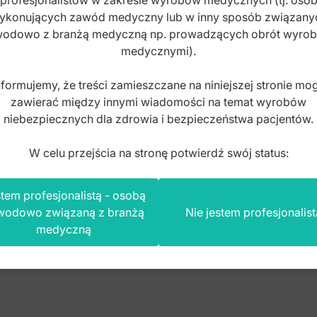
profesjonalistów w zakresie wyrobów medycznych (tj. osó
ykonujących zawód medyczny lub w inny sposób związany
odowo z branżą medyczną np. prowadzących obrót wyro
medycznymi).
nformujemy, że treści zamieszczane na niniejszej stronie mo
zawierać między innymi wiadomości na temat wyrobów
niebezpiecznych dla zdrowia i bezpieczeństwa pacjentów.
W celu przejścia na stronę potwierdź swój status:
tem profesjonalistą - osobą
wodowo związaną z branżą
Nie jestem profesjonalist
medyczną