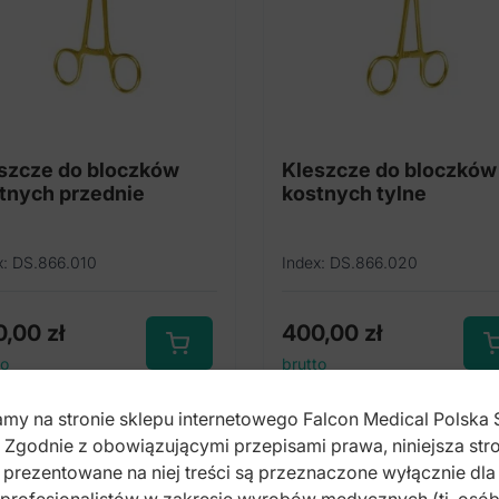
szcze do bloczków
Kleszcze do bloczków
tnych przednie
kostnych tylne
x: DS.866.010
Index: DS.866.020
0,00
zł
400,00
zł
to
brutto
my na stronie sklepu internetowego Falcon Medical Polska 
. Zgodnie z obowiązującymi przepisami prawa, niniejsza stro
prezentowane na niej treści są przeznaczone wyłącznie dla