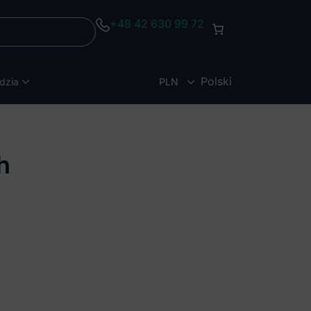
+48 42 630 99 72
Polski
dzia
PLN
EUR
h