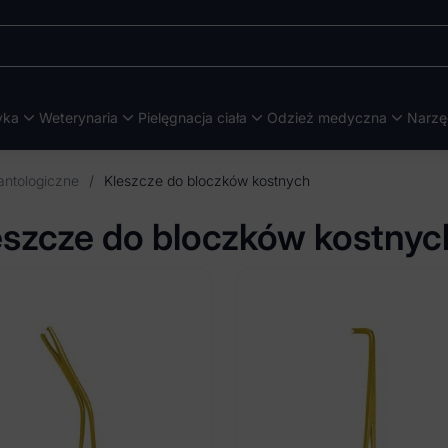
yka
Weterynaria
Pielęgnacja ciała
Odzież medyczna
Narzę
antologiczne
/
Kleszcze do bloczków kostnych
eszcze do bloczków kostnyc