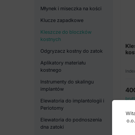
Młynek i miseczka na kości
Klucze zapadkowe
Kleszcze do bloczków
kostnych
Kle
Odgryzacz kostny do zatok
kos
Aplikatory materiału
kostnego
Inde
Instrumenty do skalingu
implantów
40
brut
Elewatoria do implantologii i
Periotomy
Wita
Elewatoria do podnoszenia
o.o
dna zatoki