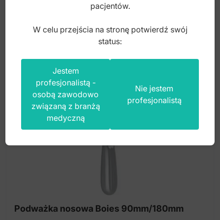
125,00
zł
pacjentów.
brutto
W celu przejścia na stronę potwierdź swój
status:
Jestem
profesjonalistą -
Nie jestem
osobą zawodowo
profesjonalistą
związaną z branżą
medyczną
Podważka nosowa Boies 90mm/180mm