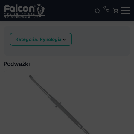
Kategoria:
Rynologia
Dłuta i Osteotomy
Haczyki i Haki
Podważki
Kleszczyki do kości sitowej
Kleszczyki do polipów
Kleszczyki do przegrody nosowej
Konchotom
Nóże
Nożyczki