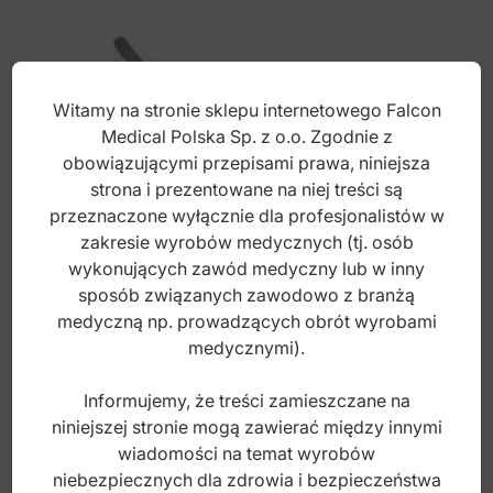
Witamy na stronie sklepu internetowego Falcon
Medical Polska Sp. z o.o. Zgodnie z
obowiązującymi przepisami prawa, niniejsza
strona i prezentowane na niej treści są
przeznaczone wyłącznie dla profesjonalistów w
zakresie wyrobów medycznych (tj. osób
wykonujących zawód medyczny lub w inny
sposób związanych zawodowo z branżą
medyczną np. prowadzących obrót wyrobami
Podważka nosowa Cottle tępa 8mm/180mm
medycznymi).
Informujemy, że treści zamieszczane na
niniejszej stronie mogą zawierać między innymi
Index: 39-409-18
wiadomości na temat wyrobów
niebezpiecznych dla zdrowia i bezpieczeństwa