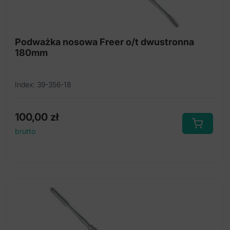
Odgryzacze
Pensety
Podważka nosowa Freer o/t dwustronna
180mm
Perforator
Pętla
Index: 39-356-18
Piły
Podważki
100,00
zł
brutto
Raszpla i pilniki
Wzierniki