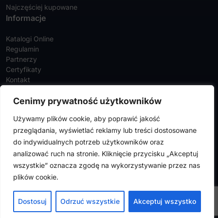
Najczęściej kupowane
Informacje
Katalogi Online
Regulamin
Partnerzy
Certyfikaty
Kontakt
Twoje konto
Cenimy prywatność użytkowników
Szczegóły konta
Używamy plików cookie, aby poprawić jakość
Zamówienia
przeglądania, wyświetlać reklamy lub treści dostosowane
Adresy
do indywidualnych potrzeb użytkowników oraz
analizować ruch na stronie. Kliknięcie przycisku „Akceptuj
wszystkie” oznacza zgodę na wykorzystywanie przez nas
FalconMedical © 2024. Wszystkie prawa zastrzeżone |
Polityka
plików cookie.
prywatności
|
Polityka cookies
Design by
VENTI
Dostosuj
Odrzuć wszystkie
Akceptuj wszystko