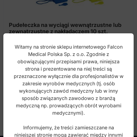
Uno-Wyciągi wyciągi elastyczne bez lateksu
Łańcuszki silikonowy, bez lateksu
Pudełeczka na wyciągi wewnątrzustne lub
zewnątrzustne z nakładaczem 10 szt.
Łańcuszki elastyczne
Elastomery moduł B-Link
Witamy na stronie sklepu internetowego Falcon
Index: DO.5986.00
Medical Polska Sp. z o.o. Zgodnie z
Separatory
obowiązującymi przepisami prawa, niniejsza
ElastoMax Kliny bez lateksu
strona i prezentowane na niej treści są
40,00
zł
przeznaczone wyłącznie dla profesjonalistów w
brutto
Nici elastyczne bez lateksu
zakresie wyrobów medycznych (tj. osób
wykonujących zawód medyczny lub w inny
Osłonka, bez lateksu
sposób związanych zawodowo z branżą
Stojaki na elastomery i łańcuszki
medyczną np. prowadzących obrót wyrobami
medycznymi).
Nakładacz do wyciągów elastycznych
Informujemy, że treści zamieszczane na
Pudełeczka na wyciągi wewnątrzustne
niniejszej stronie mogą zawierać między innymi