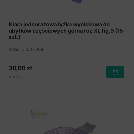
Jednorazowe łyżki wyciskowe Kiara
Jednorazowe łyżki wyciskowe przeźroczyste
Kiara jednorazowa łyżka wyciskowa do
ubytków częściowych górna roz XL fig.9 (15
Singly jednorazowe łyżki wyciskowe
szt.)
Index: DI.027.009
30,00
zł
brutto