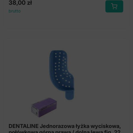
38,00
zł
brutto
DENTALINE Jednorazowa łyżka wyciskowa,
połówkowa górna prawa / dolna lewa fig. 22