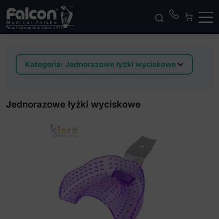
Kategoria:
Jednorazowe łyżki wyciskowe
1-2-3 Jednorazowe łyżki wyciskowe
Jednorazowa łyżka wyc.do implantów
Jednorazowe łyżki wyciskowe
Jednorazowe łyżki wyciskowe ciemnoniebieski
Jednorazowe łyżki wyciskowe jasnoniebieski
Jednorazowe łyżki wyciskowe niebieskie
Jednorazowe łyżki wyciskowe oliwkowy
Jednorazowe łyżki wyciskowe zielone
Uchwyt do łyżki wyciskowej jednorazowej