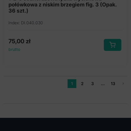
połówkowa z niskim brzegiem fig. 3 (Opak.
36 szt.)
Index: DI.040.030
75,00
zł
brutto
1
2
3
…
13