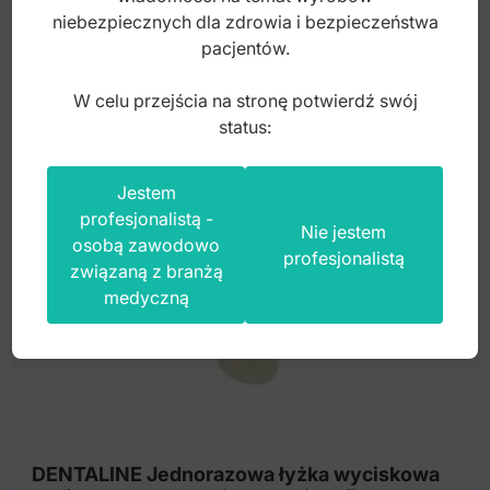
20,00
zł
niebezpiecznych dla zdrowia i bezpieczeństwa
pacjentów.
brutto
W celu przejścia na stronę potwierdź swój
status:
Jestem
profesjonalistą -
Nie jestem
osobą zawodowo
profesjonalistą
związaną z branżą
medyczną
DENTALINE Jednorazowa łyżka wyciskowa