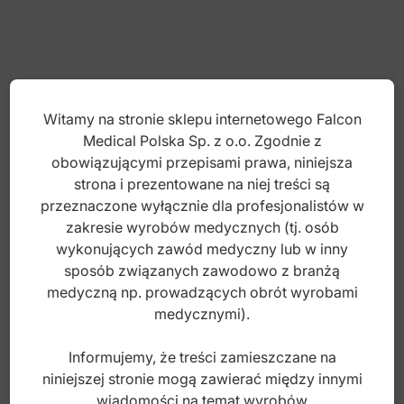
Witamy na stronie sklepu internetowego Falcon
Medical Polska Sp. z o.o. Zgodnie z
obowiązującymi przepisami prawa, niniejsza
strona i prezentowane na niej treści są
przeznaczone wyłącznie dla profesjonalistów w
zakresie wyrobów medycznych (tj. osób
wykonujących zawód medyczny lub w inny
sposób związanych zawodowo z branżą
DENTALINE Jednorazowa łyżka wyciskowa
medyczną np. prowadzących obrót wyrobami
połówkowa z niskim brzegiem fig. 2 (Opak.10
medycznymi).
szt.)
Informujemy, że treści zamieszczane na
Index: DI.039.020
niniejszej stronie mogą zawierać między innymi
wiadomości na temat wyrobów