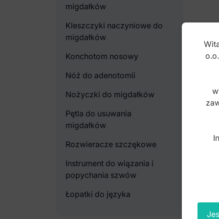
migdałków
Kleszczyki naczyniowe do
migdałków
Wita
o.o
Konchotom nosowy
Noż
Nóż do adenotomii
mig
w
Nożyczki do migdałków
17
zaw
Pętla do usuwania
Inde
migdałków
I
Rozwieracze szczękowe
13
brut
Instrument do wiązania i
popychania szwów
Łopatki do języka
Jes