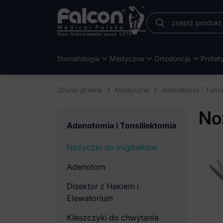
Stomatologia
Medyczne
Ortodoncja
Protet
Strona główna
/
Medyczne
/
Adenotomia i Tonsi
No
Adenotomia i Tonsillektomia
Nożyczki do migdałków
Adenotom
Disektor z Hakiem i
Elewatorium
Kleszczyki do chwytania