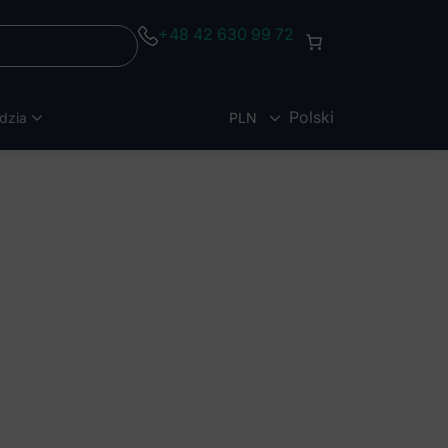
+48 42 630 99 72
Polski
dzia
PLN
EUR