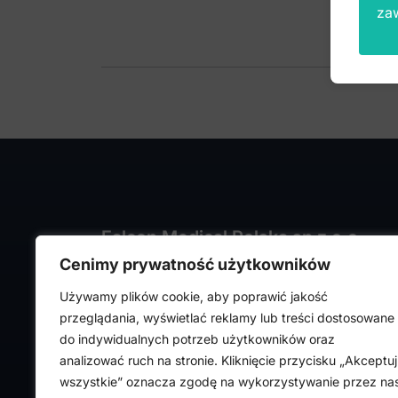
za
Falcon Medical Polska sp z o.o.
Cenimy prywatność użytkowników
ul. Rajmunda Rembielińskiego 1/7
93-575 Łódź
Używamy plików cookie, aby poprawić jakość
NIP: PL7282324443
przeglądania, wyświetlać reklamy lub treści dostosowane
REGON: 472316619,
do indywidualnych potrzeb użytkowników oraz
Nr KRS: 0000036918
analizować ruch na stronie. Kliknięcie przycisku „Akceptuj
wszystkie” oznacza zgodę na wykorzystywanie przez na