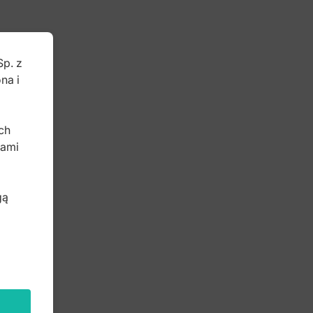
Sp. z
na i
b
ch
bami
gą