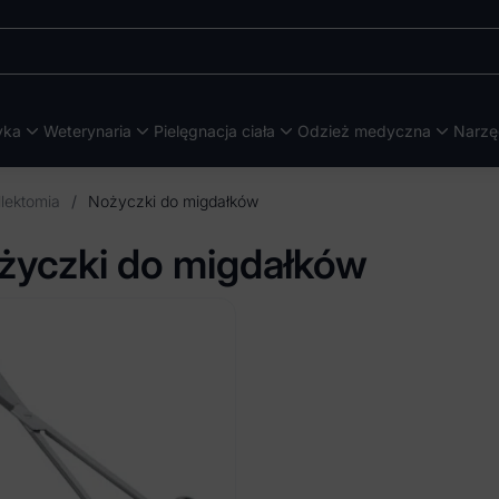
yka
Weterynaria
Pielęgnacja ciała
Odzież medyczna
Narzę
llektomia
/
Nożyczki do migdałków
życzki do migdałków