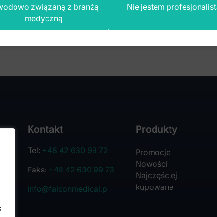
wodowo związaną z branżą
Nie jestem profesjonalist
medyczną
Kontakt
Produkty
Tel:
+48 42 630 99 72
Promocje
Nowości
Faks:
+48 42 630 99 73
Najczęściej
kupowane
info@falconmedical.pl
s