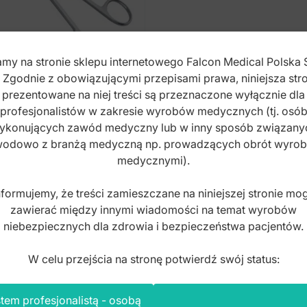
my na stronie sklepu internetowego Falcon Medical Polska 
. Zgodnie z obowiązującymi przepisami prawa, niniejsza stro
prezentowane na niej treści są przeznaczone wyłącznie dla
yczki Yankauer do
profesjonalistów w zakresie wyrobów medycznych (tj. osó
dałków zagięte
ykonujących zawód medyczny lub w inny sposób związany
5mm
odowo z branżą medyczną np. prowadzących obrót wyro
medycznymi).
x: FT.158.175
nformujemy, że treści zamieszczane na niniejszej stronie mo
0,00
zł
zawierać między innymi wiadomości na temat wyrobów
to
niebezpiecznych dla zdrowia i bezpieczeństwa pacjentów.
W celu przejścia na stronę potwierdź swój status:
tem profesjonalistą - osobą