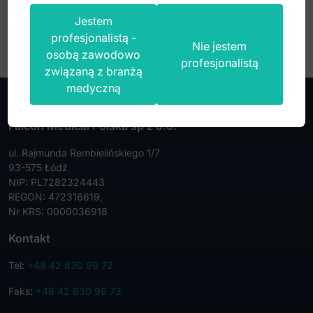
Jestem
profesjonalistą -
Nie jestem
osobą zawodowo
profesjonalistą
związaną z branżą
medyczną
Falcon Medical Polska sp z o.o.
ul. Rajmunda Rembielińskiego 1/7
93-575 Łódź
NIP: PL7282324443
REGON: 472316619,
Nr KRS: 0000036918
Kontakt
Tel:
+48 42 630 99 72
Faks:
+48 42 630 99 73