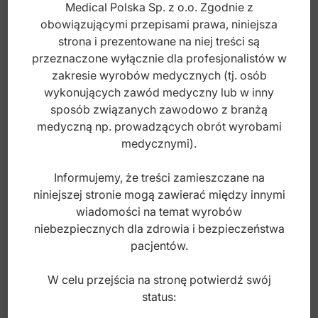
Medical Polska Sp. z o.o. Zgodnie z
obowiązującymi przepisami prawa, niniejsza
strona i prezentowane na niej treści są
przeznaczone wyłącznie dla profesjonalistów w
zakresie wyrobów medycznych (tj. osób
wykonujących zawód medyczny lub w inny
sposób związanych zawodowo z branżą
medyczną np. prowadzących obrót wyrobami
Classic-8 Upychadło do tamponów
medycznymi).
Luniatschek 3mm fig. 2
Informujemy, że treści zamieszczane na
niniejszej stronie mogą zawierać między innymi
Index: DS.350.027
wiadomości na temat wyrobów
niebezpiecznych dla zdrowia i bezpieczeństwa
40,00
zł
pacjentów.
brutto
W celu przejścia na stronę potwierdź swój
status: