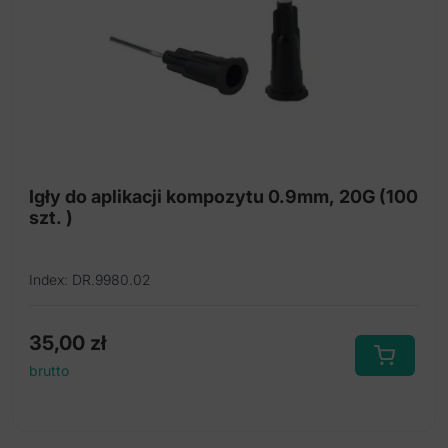
Czepki ochronne
Fartuchy ochronne niesterylne
Obuwie ochronne
Kubki jednorazowe
Jednorazowe łopatki do mieszania i bloczki
Igły do aplikacji kompozytu 0.9mm, 20G (100
Tacki jednorazowe
szt. )
Jednorazowe kieliszki
Index: DR.9980.02
Jednorazowy pojemnik na ostre odpady medyczne
Rękawiczki nitrylowe
35,00
zł
Rękawiczki lateksowe
brutto