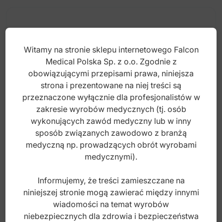
Witamy na stronie sklepu internetowego Falcon
Medical Polska Sp. z o.o. Zgodnie z
obowiązującymi przepisami prawa, niniejsza
strona i prezentowane na niej treści są
przeznaczone wyłącznie dla profesjonalistów w
zakresie wyrobów medycznych (tj. osób
wykonujących zawód medyczny lub w inny
sposób związanych zawodowo z branżą
medyczną np. prowadzących obrót wyrobami
Igły do aplikacji 1.2mm, 18G (100 szt. )
medycznymi).
Informujemy, że treści zamieszczane na
niniejszej stronie mogą zawierać między innymi
Index: DR.9980.03
wiadomości na temat wyrobów
niebezpiecznych dla zdrowia i bezpieczeństwa