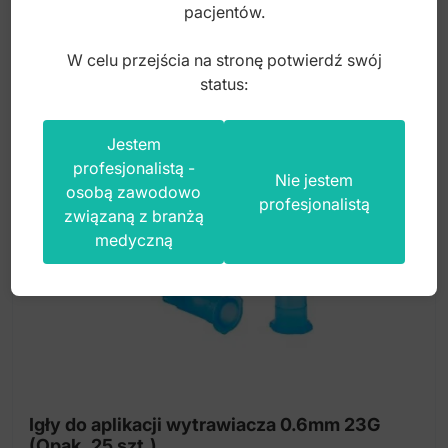
35,00
zł
pacjentów.
brutto
W celu przejścia na stronę potwierdź swój
status:
Jestem
profesjonalistą -
Nie jestem
osobą zawodowo
profesjonalistą
związaną z branżą
medyczną
Igły do aplikacji wytrawiacza 0.6mm 23G
(Opak. 25 szt.)