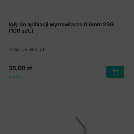
Rękawy do sterylizacji
Produkty chroniące przed zakażeniami
Igły do aplikacji wytrawiacza 0.6mm 23G
(100 szt.)
Maski ochronne
Serwety stomatologiczne
Index: DR.9980.01
Higieniczne podkłady ochronne
Jednorazowe końcówki ssące i łączniki
35,00
zł
brutto
Wałeczki bawełniane
Jednorazowe wkłady do spluwaczki
Aplikatory i pędzelki
Kompresy
Ślinociągi