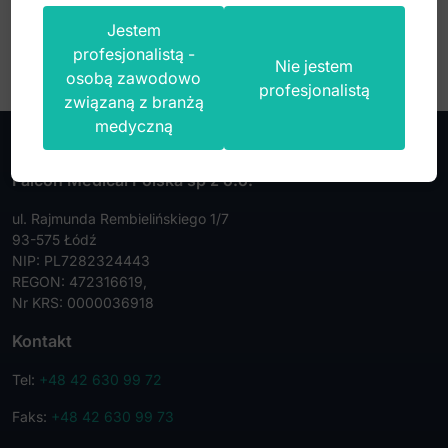
Jestem
profesjonalistą -
Nie jestem
osobą zawodowo
profesjonalistą
związaną z branżą
medyczną
Falcon Medical Polska sp z o.o.
ul. Rajmunda Rembielińskiego 1/7
93-575 Łódź
NIP: PL7282324443
REGON: 472316619,
Nr KRS: 0000036918
Kontakt
Tel:
+48 42 630 99 72
Faks:
+48 42 630 99 73