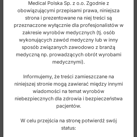
Medical Polska Sp. z o.o. Zgodnie z
obowiązującymi przepisami prawa, niniejsza
strona i prezentowane na niej treści są
przeznaczone wyłącznie dla profesjonalistów w
zakresie wyrobów medycznych (tj. osób
wykonujących zawód medyczny lub w inny
sposób związanych zawodowo z branżą
medyczną np. prowadzących obrót wyrobami
Jednorazowe strzykawki do masy z
medycznymi).
zakrzywionym końcem 12ml (50 szt.)
Informujemy, że treści zamieszczane na
niniejszej stronie mogą zawierać między innymi
Index: DI.016.010
wiadomości na temat wyrobów
niebezpiecznych dla zdrowia i bezpieczeństwa
65,00
zł
pacjentów.
brutto
W celu przejścia na stronę potwierdź swój
status: