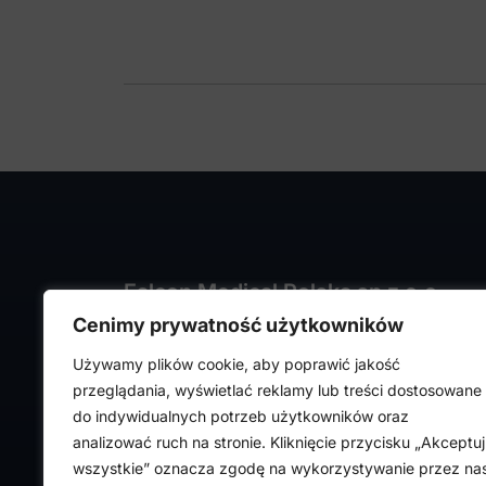
Falcon Medical Polska sp z o.o.
Cenimy prywatność użytkowników
ul. Rajmunda Rembielińskiego 1/7
93-575 Łódź
Używamy plików cookie, aby poprawić jakość
NIP: PL7282324443
przeglądania, wyświetlać reklamy lub treści dostosowane
REGON: 472316619,
do indywidualnych potrzeb użytkowników oraz
Nr KRS: 0000036918
analizować ruch na stronie. Kliknięcie przycisku „Akceptuj
wszystkie” oznacza zgodę na wykorzystywanie przez na