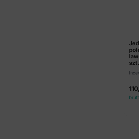
Jed
pol
law
szt.
Inde
110
brut