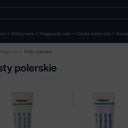
yka
Weterynaria
Pielęgnacja ciała
Odzież medyczna
Narzę
ologiczne
/
Pasty polerskie
sty polerskie