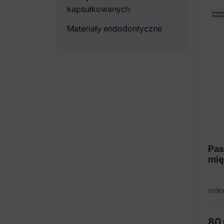
kapsułkowanych
Materiały endodontyczne
Pas
mię
Inde
80