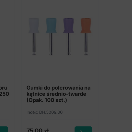
oru
Gumki do polerowania na
(250
kątnice średnio-twarde
(Opak. 100 szt.)
Index: DH.5009.00
75,00
zł