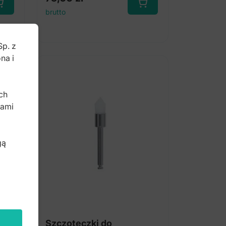
brutto
Sp. z
na i
b
ch
bami
gą
 do
Szczoteczki do