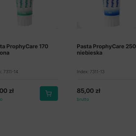
ta ProphyCare 170
Pasta ProphyCare 250
lona
niebieska
x: 7311-14
Index: 7311-13
,00
zł
85,00
zł
to
brutto