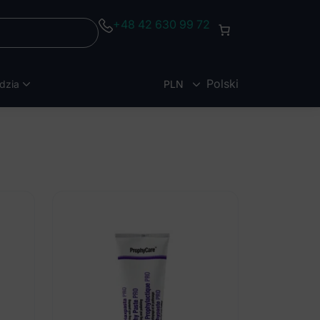
+48 42 630 99 72
Polski
dzia
PLN
EUR