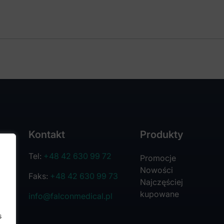
Kontakt
Produkty
Tel:
+48 42 630 99 72
Promocje
Nowości
Faks:
+48 42 630 99 73
Najczęściej
kupowane
info@falconmedical.pl
s