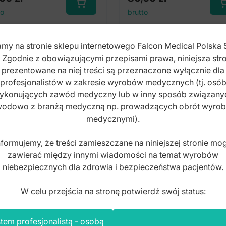
to
brutto
my na stronie sklepu internetowego Falcon Medical Polska 
. Zgodnie z obowiązującymi przepisami prawa, niniejsza stro
prezentowane na niej treści są przeznaczone wyłącznie dla
profesjonalistów w zakresie wyrobów medycznych (tj. osó
ykonujących zawód medyczny lub w inny sposób związany
odowo z branżą medyczną np. prowadzących obrót wyro
medycznymi).
nformujemy, że treści zamieszczane na niniejszej stronie mo
zawierać między innymi wiadomości na temat wyrobów
niebezpiecznych dla zdrowia i bezpieczeństwa pacjentów.
W celu przejścia na stronę potwierdź swój status:
tem profesjonalistą - osobą
ki do polerowania na
Szczoteczki nylonowe