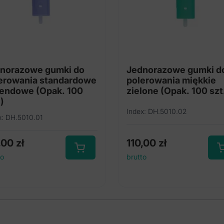
norazowe gumki do
Jednorazowe gumki d
erowania standardowe
polerowania miękkie
endowe (Opak. 100
zielone (Opak. 100 szt
)
Index: DH.5010.02
x: DH.5010.01
,00
zł
110,00
zł
to
brutto