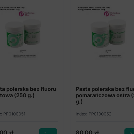
ta polerska bez fluoru
Pasta polerska bez flu
towa (250 g.)
pomarańczowa ostra 
g.)
x: PP0100051
Index: PP0100052
,00
zł
80,00
zł