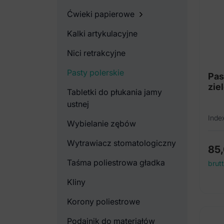
Ćwieki papierowe
Kalki artykulacyjne
Nici retrakcyjne
Pasty polerskie
Pas
zie
Tabletki do płukania jamy
ustnej
Inde
Wybielanie zębów
Wytrawiacz stomatologiczny
85
Taśma poliestrowa gładka
brut
Kliny
Korony poliestrowe
Podajnik do materiałów