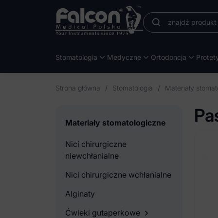
Stomatologia
Medyczne
Ortodoncja
Protet
Strona główna
/
Stomatologia
/
Materiały stomat
Pa
Materiały stomatologiczne
Nici chirurgiczne
niewchłanialne
Nici chirurgiczne wchłanialne
Alginaty
Ćwieki gutaperkowe