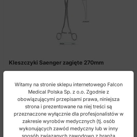
Kleszczyki Saenger zagięte 270mm
Witamy na stronie sklepu internetowego Falcon
Index: GO.859.275
Medical Polska Sp. z o.o. Zgodnie z
obowiązującymi przepisami prawa, niniejsza
strona i prezentowane na niej treści są
120,00
zł
przeznaczone wyłącznie dla profesjonalistów w
brutto
zakresie wyrobów medycznych (tj. osób
wykonujących zawód medyczny lub w inny
sposób związanych zawodowo z branżą