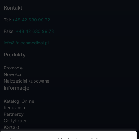
Kontakt
Tel:
+48 42 630 99 72
Faks:
+48 42 630 99 73
info@falconmedical.pl
Produkty
Promocje
Nowości
Najczęściej kupowane
Informacje
Katalogi Online
Regulamin
Partnerzy
Certyfikaty
Kontakt
Twoje konto