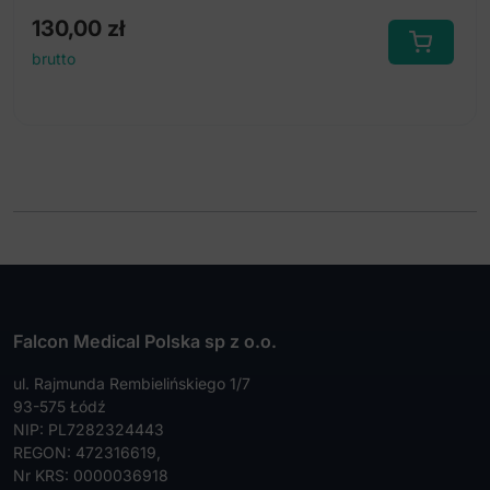
130,00
zł
brutto
Falcon Medical Polska sp z o.o.
ul. Rajmunda Rembielińskiego 1/7
93-575 Łódź
NIP: PL7282324443
REGON: 472316619,
Nr KRS: 0000036918