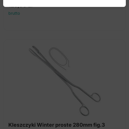
125,00
zł
brutto
Kleszczyki Winter proste 280mm fig.3